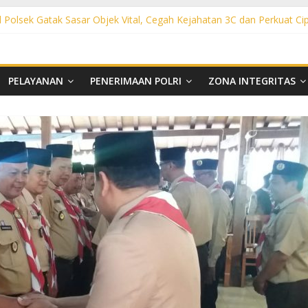
l Polsek Gatak Sasar Objek Vital, Cegah Kejahatan 3C dan Perkuat Ci
olsek Mojolaban Sasar SPBU hingga Permukiman, Antisipasi 3C dan
sek Baki Sisir Titik Rawan, Cegah 3C hingga Balap Liar
ght Polsek Nguter Sasar Perbankan hingga Permukiman, Antisipasi 3
ol Polsek Tawangsari Sisir Belasan Desa, Cegah Kejahatan 3C dan 
PELAYANAN
PENERIMAAN POLRI
ZONA INTEGRITAS