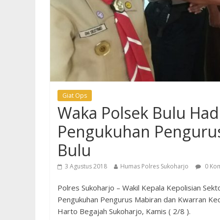
Giat Ops
Waka Polsek Bulu Hadi
Pengukuhan Penguru
Bulu
3 Agustus 2018
Humas Polres Sukoharjo
0 Ko
Polres Sukoharjo – Wakil Kepala Kepolisian Sekt
Pengukuhan Pengurus Mabiran dan Kwarran Kec
Harto Begajah Sukoharjo, Kamis ( 2/8 ).