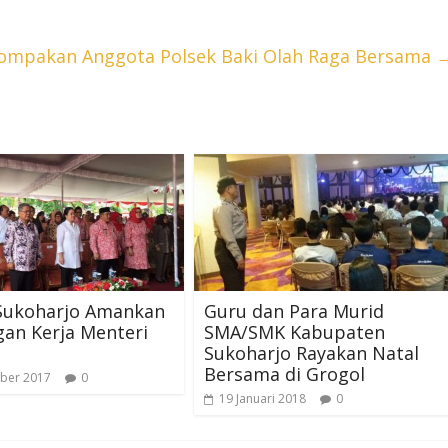
ompakan Anggota Polsek Baki Olah Raga Bersama
 Sukoharjo Amankan
Guru dan Para Murid
an Kerja Menteri
SMA/SMK Kabupaten
Sukoharjo Rayakan Natal
Bersama di Grogol
ber 2017
0
19 Januari 2018
0