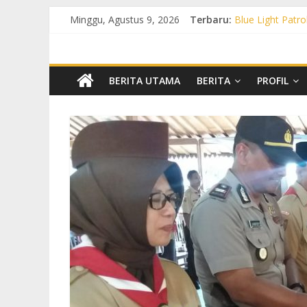
Minggu, Agustus 9, 2026
Terbaru:
Blue Light Patro
Patroli KRYD P
Patroli KRYD Pol
Patroli Blue Li
Blue Light Patr
BERITA UTAMA
BERITA
PROFIL