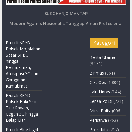
SUKOHARJO MANTAP
Modern Agamis Nasionalis Tanggap Aman Profesional
Kategori
Patroli KRYD
Polsek Mojolaban
Sasar SPBU
Berita Utama
hingga
(3.131)
Permukiman,
Binmas
(861)
Antisipasi 3C dan
Gangguan
Giat Ops
(1.806)
Kamtibmas
Lalu Lintas
(144)
Patroli KRYD
Lensa Polisi
(221)
Polsek Baki Sisir
Titik Rawan,
Mitra Polisi
(606)
Cegah 3C hingga
Balap Liar
Peristiwa
(763)
Patroli Blue Light
Polisi Kita
(717)