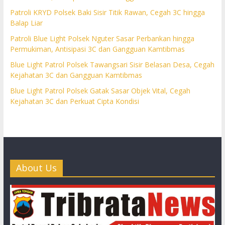
Patroli KRYD Polsek Baki Sisir Titik Rawan, Cegah 3C hingga
Balap Liar
Patroli Blue Light Polsek Nguter Sasar Perbankan hingga
Permukiman, Antisipasi 3C dan Gangguan Kamtibmas
Blue Light Patrol Polsek Tawangsari Sisir Belasan Desa, Cegah
Kejahatan 3C dan Gangguan Kamtibmas
Blue Light Patrol Polsek Gatak Sasar Objek Vital, Cegah
Kejahatan 3C dan Perkuat Cipta Kondisi
About Us