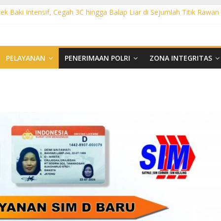
ek Baki Intensif, Cegah 3C hingga Balap Liar di Sejumlah Titik Rawan
sek Tawangsari Sasar Jalur Protokol hingga Permukiman, Warga Diaja
rhutla, Polsek Weru Sisir Lahan Kering dan Edukasi Warga Saat Mus
t KRYD Polsek Bendosari Sasar Objek Vital, Polisi Ajak Warga Waspa
ht KRYD Polsek Kartasura Sasar Titik Rawan, Cegah Kejahatan 3C
PELAYANAN
PENERIMAAN POLRI
ZONA INTEGRITAS