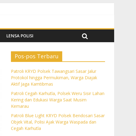
k Aktif Jaga Kamtibmas
im Kemarau
da dan Cegah Karhutla
LENSA POLISI
Pos-pos Terbaru
Patroli KRYD Polsek Tawangsari Sasar Jalur
Protokol hingga Permukiman, Warga Diajak
Aktif Jaga Kamtibmas
Patroli Cegah Karhutla, Polsek Weru Sisir Lahan
Kering dan Edukasi Warga Saat Musim
Kemarau
Patroli Blue Light KRYD Polsek Bendosari Sasar
Objek Vital, Polisi Ajak Warga Waspada dan
Cegah Karhutla