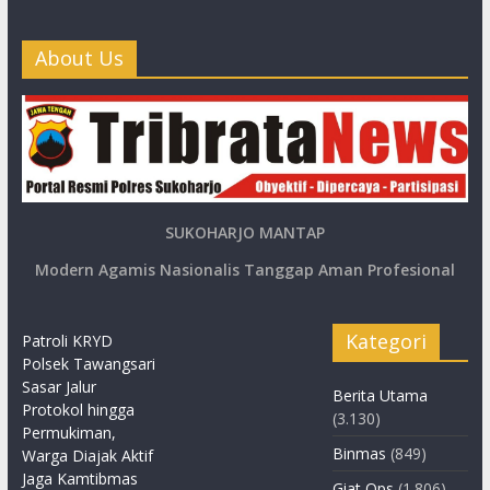
About Us
SUKOHARJO MANTAP
Modern Agamis Nasionalis Tanggap Aman Profesional
Kategori
Patroli KRYD
Polsek Tawangsari
Sasar Jalur
Berita Utama
Protokol hingga
(3.130)
Permukiman,
Binmas
(849)
Warga Diajak Aktif
Jaga Kamtibmas
Giat Ops
(1.806)