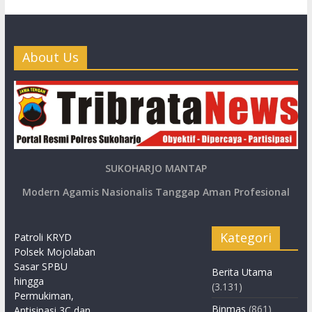
About Us
SUKOHARJO MANTAP
Modern Agamis Nasionalis Tanggap Aman Profesional
Kategori
Patroli KRYD
Polsek Mojolaban
Sasar SPBU
Berita Utama
hingga
(3.131)
Permukiman,
Binmas
(861)
Antisipasi 3C dan