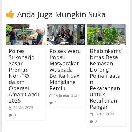
Anda Juga Mungkin Suka
Polres
Polsek Weru
Bhabinkamti
Sukoharjo
Imbau
bmas Desa
Sasar
Masyarakat
Kemasan
Preman
Waspada
Dorong
Non-TO
Berita Hoax
Pemanfaata
dalam
Menjelang
n
Operasi
Pemilu
Pekarangan
Aman Candi
untuk
16 Januari 2024
2025
Ketahanan
0
Pangan
20 Mei 2025
17 Juni 2025
0
0