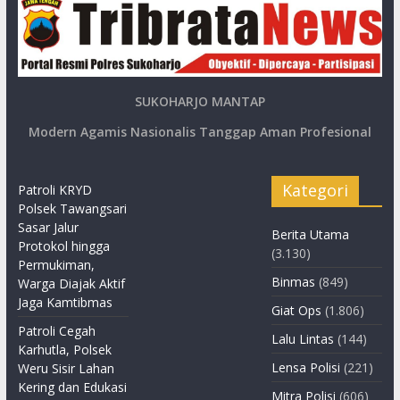
SUKOHARJO MANTAP
Modern Agamis Nasionalis Tanggap Aman Profesional
Kategori
Patroli KRYD
Polsek Tawangsari
Sasar Jalur
Berita Utama
Protokol hingga
(3.130)
Permukiman,
Binmas
(849)
Warga Diajak Aktif
Jaga Kamtibmas
Giat Ops
(1.806)
Patroli Cegah
Lalu Lintas
(144)
Karhutla, Polsek
Lensa Polisi
(221)
Weru Sisir Lahan
Kering dan Edukasi
Mitra Polisi
(606)