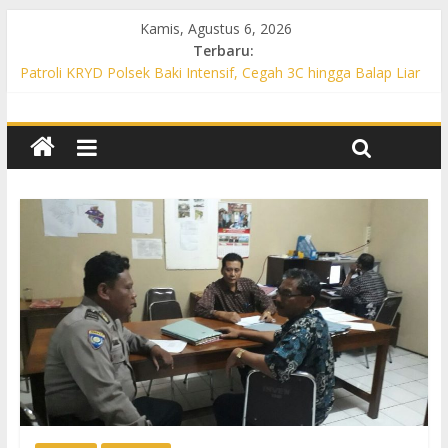
Kamis, Agustus 6, 2026
Terbaru:
Patroli KRYD Polsek Baki Intensif, Cegah 3C hingga Balap Liar
di Sejumlah Titik Rawan
Patroli KRYD Polsek Tawangsari Sasar Jalur Protokol hingga
Permukiman, Warga Diajak Aktif Jaga Kamtibmas
Patroli Cegah Karhutla, Polsek Weru Sisir Lahan Kering dan
Edukasi Warga Saat Musim Kemarau
Patroli Blue Light KRYD Polsek Bendosari Sasar Objek Vital,
Polisi Ajak Warga Waspada dan Cegah Karhutla
Patroli Blue Light KRYD Polsek Kartasura Sasar Titik Rawan,
Cegah Kejahatan 3C