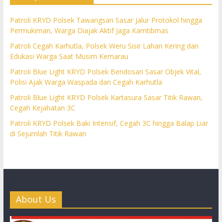
Patroli KRYD Polsek Tawangsari Sasar Jalur Protokol hingga
Permukiman, Warga Diajak Aktif Jaga Kamtibmas
Patroli Cegah Karhutla, Polsek Weru Sisir Lahan Kering dan
Edukasi Warga Saat Musim Kemarau
Patroli Blue Light KRYD Polsek Bendosari Sasar Objek Vital,
Polisi Ajak Warga Waspada dan Cegah Karhutla
Patroli Blue Light KRYD Polsek Kartasura Sasar Titik Rawan,
Cegah Kejahatan 3C
Patroli KRYD Polsek Baki Intensif, Cegah 3C hingga Balap Liar
di Sejumlah Titik Rawan
About Us