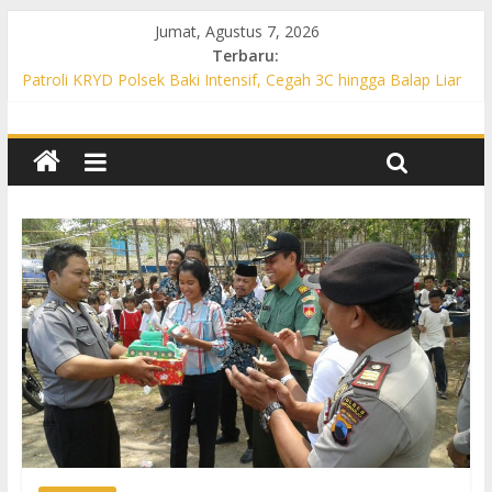
Jumat, Agustus 7, 2026
Terbaru:
Patroli KRYD Polsek Baki Intensif, Cegah 3C hingga Balap Liar
di Sejumlah Titik Rawan
Patroli KRYD Polsek Tawangsari Sasar Jalur Protokol hingga
Permukiman, Warga Diajak Aktif Jaga Kamtibmas
Patroli Cegah Karhutla, Polsek Weru Sisir Lahan Kering dan
Edukasi Warga Saat Musim Kemarau
Patroli Blue Light KRYD Polsek Bendosari Sasar Objek Vital,
Polisi Ajak Warga Waspada dan Cegah Karhutla
Patroli Blue Light KRYD Polsek Kartasura Sasar Titik Rawan,
Cegah Kejahatan 3C