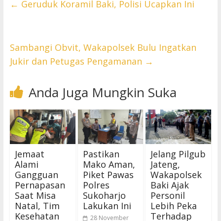
←
Geruduk Koramil Baki, Polisi Ucapkan Ini
Sambangi Obvit, Wakapolsek Bulu Ingatkan
Jukir dan Petugas Pengamanan
→
Anda Juga Mungkin Suka
Jemaat
Pastikan
Jelang Pilgub
Alami
Mako Aman,
Jateng,
Gangguan
Piket Pawas
Wakapolsek
Pernapasan
Polres
Baki Ajak
Saat Misa
Sukoharjo
Personil
Natal, Tim
Lakukan Ini
Lebih Peka
Kesehatan
Terhadap
28 November