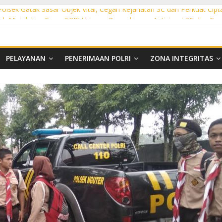
 Polsek Gatak Sasar Objek Vital, Cegah Kejahatan 3C dan Perkuat Cipt
sek Mojolaban Sasar SPBU hingga Permukiman, Antisipasi 3C dan G
ek Baki Sisir Titik Rawan, Cegah 3C hingga Balap Liar
ht Polsek Nguter Sasar Perbankan hingga Permukiman, Antisipasi 3C
l Polsek Tawangsari Sisir Belasan Desa, Cegah Kejahatan 3C dan Ga
PELAYANAN
PENERIMAAN POLRI
ZONA INTEGRITAS