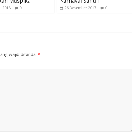
ikan Muspika
Karnaval Santri
ri 2018
0
26 Desember 2017
0
ang wajib ditandai
*