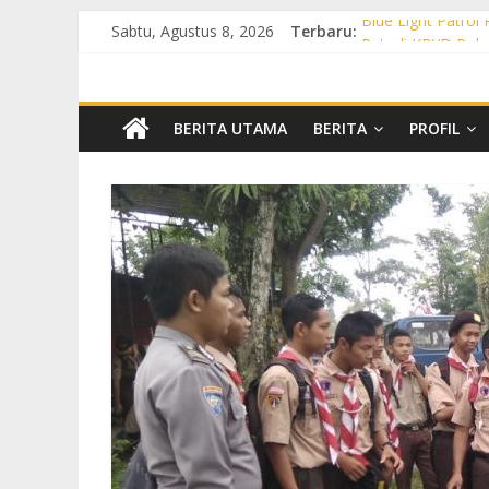
Sabtu, Agustus 8, 2026
Terbaru:
Blue Light Patrol
Patroli KRYD Pol
Patroli KRYD Pols
Patroli Blue Lig
Blue Light Patro
BERITA UTAMA
BERITA
PROFIL