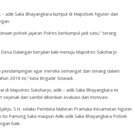
dik – adik Saka Bhayangkara kumpul di Mapolsek Nguter dan
ngan.
inaan polsek jajaran Polres berkumpul jadi satu,” terang
gan Desa Dalangan berjalan kaki menuju Mapolres Sukoharjo
an pendampingan agar mereka semangat dan tenang dalam
hun 2018 ini,” kata Brigadir Siswadi.
i di Mapolres Sukoharjo, adik – adik Saka Bhayangkara ini
t sejenak dan sambil diberikan evaluasi dan motivasi.
tjahjo, S.H. selaku Pembina Mabiran Pramuka Kecamatan Nguter
ik itu Pamong Saka maupun Adik-adik Saka Bhayangkara Polsek
ngan baik.