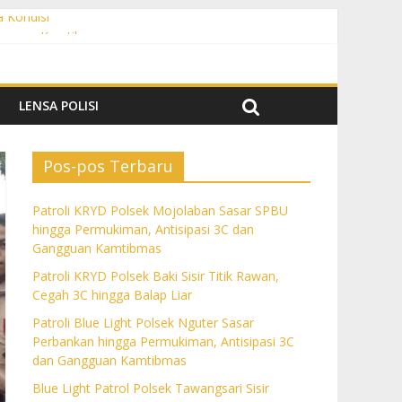
a Kondisi
angguan Kamtibmas
 dan Gangguan Kamtibmas
ngguan Kamtibmas
LENSA POLISI
Pos-pos Terbaru
Patroli KRYD Polsek Mojolaban Sasar SPBU
hingga Permukiman, Antisipasi 3C dan
Gangguan Kamtibmas
Patroli KRYD Polsek Baki Sisir Titik Rawan,
Cegah 3C hingga Balap Liar
Patroli Blue Light Polsek Nguter Sasar
Perbankan hingga Permukiman, Antisipasi 3C
dan Gangguan Kamtibmas
Blue Light Patrol Polsek Tawangsari Sisir