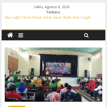
Sabtu, Agustus 8, 2026
Terbaru:
Blue Light Patrol Polsek Gatak Sasar Objek Vital, Cegah
Kejahatan 3C dan Perkuat Cipta Kondisi
Patroli KRYD Polsek Mojolaban Sasar SPBU hingga
Permukiman, Antisipasi 3C dan Gangguan Kamtibmas
Patroli KRYD Polsek Baki Sisir Titik Rawan, Cegah 3C hingga
Balap Liar
Patroli Blue Light Polsek Nguter Sasar Perbankan hingga
Permukiman, Antisipasi 3C dan Gangguan Kamtibmas
Blue Light Patrol Polsek Tawangsari Sisir Belasan Desa, Cegah
Kejahatan 3C dan Gangguan Kamtibmas