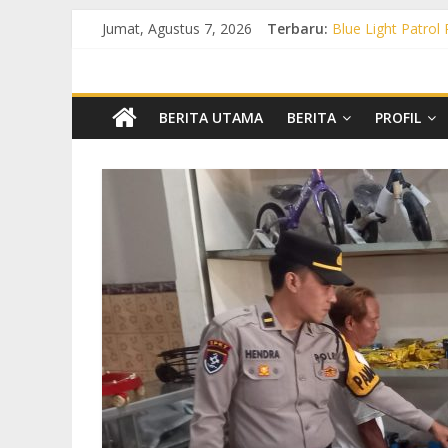
Jumat, Agustus 7, 2026
Terbaru:
Blue Light Patrol
Patroli KRYD Pol
Patroli KRYD Pols
Patroli Blue Lig
Blue Light Patro
BERITA UTAMA
BERITA
PROFIL