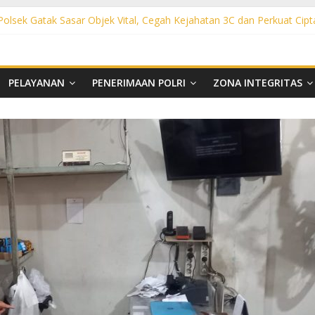
 Polsek Gatak Sasar Objek Vital, Cegah Kejahatan 3C dan Perkuat Cipt
sek Mojolaban Sasar SPBU hingga Permukiman, Antisipasi 3C dan G
ek Baki Sisir Titik Rawan, Cegah 3C hingga Balap Liar
ht Polsek Nguter Sasar Perbankan hingga Permukiman, Antisipasi 3C
l Polsek Tawangsari Sisir Belasan Desa, Cegah Kejahatan 3C dan Ga
PELAYANAN
PENERIMAAN POLRI
ZONA INTEGRITAS