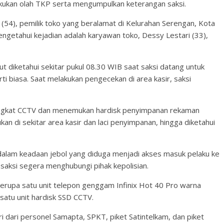
kukan olah TKP serta mengumpulkan keterangan saksi.
54), pemilik toko yang beralamat di Kelurahan Serengan, Kota
engetahui kejadian adalah karyawan toko, Dessy Lestari (33),
t diketahui sekitar pukul 08.30 WIB saat saksi datang untuk
i biasa. Saat melakukan pengecekan di area kasir, saksi
angkat CCTV dan menemukan hardisk penyimpanan rekaman
ukan di sekitar area kasir dan laci penyimpanan, hingga diketahui
o dalam keadaan jebol yang diduga menjadi akses masuk pelaku ke
saksi segera menghubungi pihak kepolisian.
 berupa satu unit telepon genggam Infinix Hot 40 Pro warna
 satu unit hardisk SSD CCTV.
 dari personel Samapta, SPKT, piket Satintelkam, dan piket