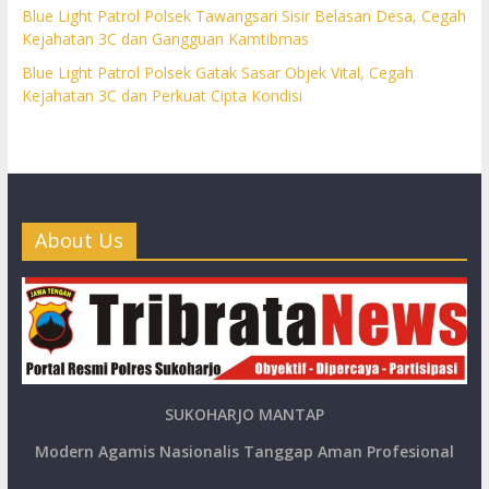
Blue Light Patrol Polsek Tawangsari Sisir Belasan Desa, Cegah
Kejahatan 3C dan Gangguan Kamtibmas
Blue Light Patrol Polsek Gatak Sasar Objek Vital, Cegah
Kejahatan 3C dan Perkuat Cipta Kondisi
About Us
SUKOHARJO MANTAP
Modern Agamis Nasionalis Tanggap Aman Profesional