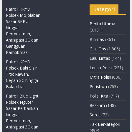
Kategori
Patroli KRYD
Polsek Mojolaban
Sasar SPBU
Berita Utama
hingga
(3.131)
Permukiman,
Binmas
(861)
Antisipasi 3C dan
Gangguan
Giat Ops
(1.806)
Kamtibmas
Lalu Lintas
(144)
Patroli KRYD
Lensa Polisi
(221)
Polsek Baki Sisir
Titik Rawan,
Mitra Polisi
(606)
Cegah 3C hingga
Balap Liar
Peristiwa
(763)
Patroli Blue Light
Polisi Kita
(717)
Polsek Nguter
Reskrim
(148)
Sasar Perbankan
hingga
Sorot
(72)
Permukiman,
Tak Berkategori
Antisipasi 3C dan
(499)