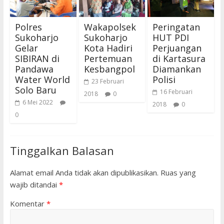
Polres
Wakapolsek
Peringatan
Sukoharjo
Sukoharjo
HUT PDI
Gelar
Kota Hadiri
Perjuangan
SIBIRAN di
Pertemuan
di Kartasura
Pandawa
Kesbangpol
Diamankan
Water World
Polisi
23 Februari
Solo Baru
16 Februari
2018
0
6 Mei 2022
2018
0
0
Tinggalkan Balasan
Alamat email Anda tidak akan dipublikasikan.
Ruas yang
wajib ditandai
*
Komentar
*