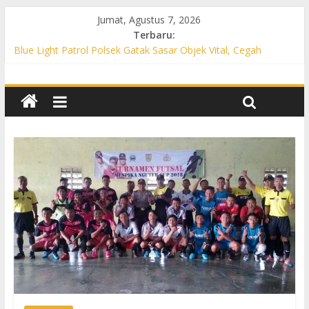
Jumat, Agustus 7, 2026
Terbaru:
Blue Light Patrol Polsek Gatak Sasar Objek Vital, Cegah
Kejahatan 3C dan Perkuat Cipta Kondisi
Patroli KRYD Polsek Mojolaban Sasar SPBU hingga
Permukiman, Antisipasi 3C dan Gangguan Kamtibmas
Patroli KRYD Polsek Baki Sisir Titik Rawan, Cegah 3C hingga
Balap Liar
Patroli Blue Light Polsek Nguter Sasar Perbankan hingga
Permukiman, Antisipasi 3C dan Gangguan Kamtibmas
Blue Light Patrol Polsek Tawangsari Sisir Belasan Desa, Cegah
Kejahatan 3C dan Gangguan Kamtibmas