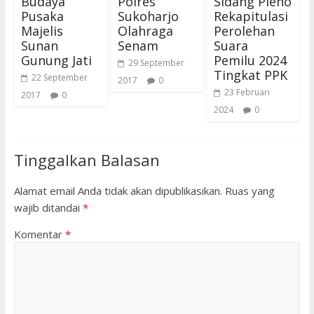
Budaya
Polres
Sidang Pleno
Pusaka
Sukoharjo
Rekapitulasi
Majelis
Olahraga
Perolehan
Sunan
Senam
Suara
Gunung Jati
Pemilu 2024
29 September
Tingkat PPK
22 September
2017
0
23 Februari
2017
0
2024
0
Tinggalkan Balasan
Alamat email Anda tidak akan dipublikasikan.
Ruas yang
wajib ditandai
*
Komentar
*