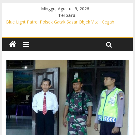
Minggu, Agustus 9, 2026
Terbaru:
Blue Light Patrol Polsek Gatak Sasar Objek Vital, Cegah
Kejahatan 3C dan Perkuat Cipta Kondisi
Patroli KRYD Polsek Mojolaban Sasar SPBU hingga
Permukiman, Antisipasi 3C dan Gangguan Kamtibmas
Patroli KRYD Polsek Baki Sisir Titik Rawan, Cegah 3C hingga
Balap Liar
Patroli Blue Light Polsek Nguter Sasar Perbankan hingga
Permukiman, Antisipasi 3C dan Gangguan Kamtibmas
Blue Light Patrol Polsek Tawangsari Sisir Belasan Desa, Cegah
Kejahatan 3C dan Gangguan Kamtibmas