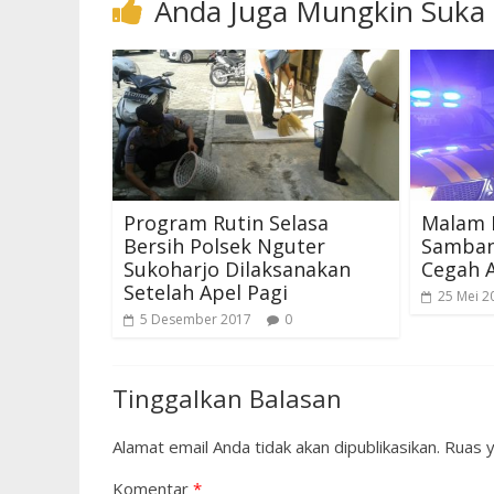
Anda Juga Mungkin Suka
Program Rutin Selasa
Malam H
Bersih Polsek Nguter
Samban
Sukoharjo Dilaksanakan
Cegah A
Setelah Apel Pagi
25 Mei 2
5 Desember 2017
0
Tinggalkan Balasan
Alamat email Anda tidak akan dipublikasikan.
Ruas y
Komentar
*