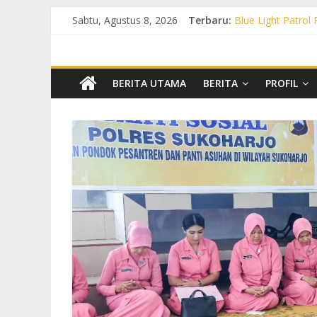
Sabtu, Agustus 8, 2026
Terbaru:
Blue Light Patrol
Patroli KRYD Pol
Patroli KRYD Pols
Patroli Blue Lig
Blue Light Patro
BERITA UTAMA
BERITA
PROFIL