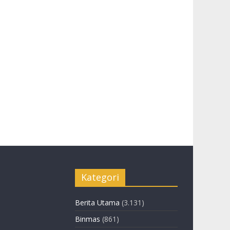
Kategori
Berita Utama
(3.131)
Binmas
(861)