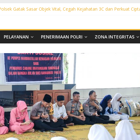
 Polsek Gatak Sasar Objek Vital, Cegah Kejahatan 3C dan Perkuat Cipt
sek Mojolaban Sasar SPBU hingga Permukiman, Antisipasi 3C dan G
ek Baki Sisir Titik Rawan, Cegah 3C hingga Balap Liar
ht Polsek Nguter Sasar Perbankan hingga Permukiman, Antisipasi 3C
l Polsek Tawangsari Sisir Belasan Desa, Cegah Kejahatan 3C dan Ga
PELAYANAN
PENERIMAAN POLRI
ZONA INTEGRITAS