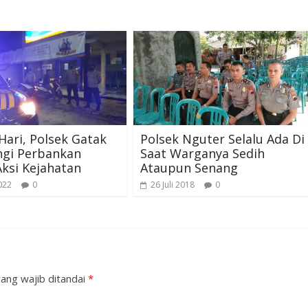
ari, Polsek Gatak
Polsek Nguter Selalu Ada Di
gi Perbankan
Saat Warganya Sedih
ksi Kejahatan
Ataupun Senang
022
0
26 Juli 2018
0
ang wajib ditandai
*