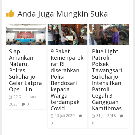
Anda Juga Mungkin Suka
Siap
9 Paket
Blue Light
Amankan
Kemenparek
Patroli
Nataru,
raf RI
Polsek
Polres
diserahkan
Tawangsari
Sukoharjo
Polisi
Sukoharjo
Gelar Latpra
Bendosari
Intensifkan
Ops Lilin
kepada
Patroli
Warga
Cegah 3
22 Desember
terdampak
Gangguan
2023
0
Covid
Kamtibmas
15 Juli 2020
31 Juli 2018
0
0