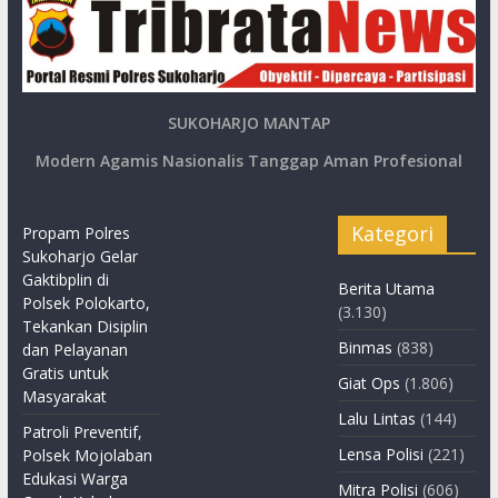
SUKOHARJO MANTAP
Modern Agamis Nasionalis Tanggap Aman Profesional
Kategori
Propam Polres
Sukoharjo Gelar
Gaktibplin di
Berita Utama
Polsek Polokarto,
(3.130)
Tekankan Disiplin
Binmas
(838)
dan Pelayanan
Gratis untuk
Giat Ops
(1.806)
Masyarakat
Lalu Lintas
(144)
Patroli Preventif,
Lensa Polisi
(221)
Polsek Mojolaban
Edukasi Warga
Mitra Polisi
(606)