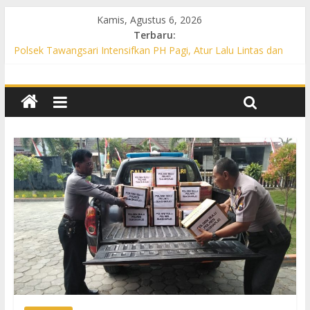
Kamis, Agustus 6, 2026
Terbaru:
Polsek Tawangsari Intensifkan PH Pagi, Atur Lalu Lintas dan
Bantu Warga Menyeberang
Propam Polres Sukoharjo Gelar Gaktibplin di Polsek Polokarto,
Tekankan Disiplin dan Pelayanan Gratis untuk Masyarakat
Patroli Preventif, Polsek Mojolaban Edukasi Warga Cegah
Kebakaran hingga Antisipasi Balap Liar
Polsek Nguter Intensifkan PH Pagi, Bantu Penyeberangan
Warga dan Cegah Kecelakaan Lalu Lintas
Polsek Gatak Intensifkan PH Pagi di Titik Rawan, Berikan Rasa
Aman bagi Pengguna Jalan