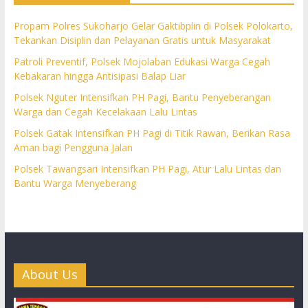
Propam Polres Sukoharjo Gelar Gaktibplin di Polsek Polokarto,
Tekankan Disiplin dan Pelayanan Gratis untuk Masyarakat
Patroli Preventif, Polsek Mojolaban Edukasi Warga Cegah
Kebakaran hingga Antisipasi Balap Liar
Polsek Nguter Intensifkan PH Pagi, Bantu Penyeberangan
Warga dan Cegah Kecelakaan Lalu Lintas
Polsek Gatak Intensifkan PH Pagi di Titik Rawan, Berikan Rasa
Aman bagi Pengguna Jalan
Polsek Tawangsari Intensifkan PH Pagi, Atur Lalu Lintas dan
Bantu Warga Menyeberang
About Us