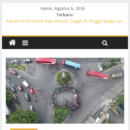
Kamis, Agustus 6, 2026
Terbaru:
Patroli KRYD Polsek Baki Intensif, Cegah 3C hingga Balap Liar
di Sejumlah Titik Rawan
Patroli KRYD Polsek Tawangsari Sasar Jalur Protokol hingga
Permukiman, Warga Diajak Aktif Jaga Kamtibmas
Patroli Cegah Karhutla, Polsek Weru Sisir Lahan Kering dan
Edukasi Warga Saat Musim Kemarau
Patroli Blue Light KRYD Polsek Bendosari Sasar Objek Vital,
Polisi Ajak Warga Waspada dan Cegah Karhutla
Patroli Blue Light KRYD Polsek Kartasura Sasar Titik Rawan,
Cegah Kejahatan 3C