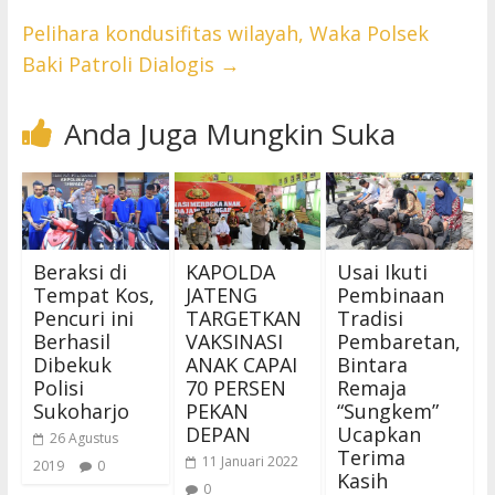
Pelihara kondusifitas wilayah, Waka Polsek
Baki Patroli Dialogis
→
Anda Juga Mungkin Suka
Beraksi di
KAPOLDA
Usai Ikuti
Tempat Kos,
JATENG
Pembinaan
Pencuri ini
TARGETKAN
Tradisi
Berhasil
VAKSINASI
Pembaretan,
Dibekuk
ANAK CAPAI
Bintara
Polisi
70 PERSEN
Remaja
Sukoharjo
PEKAN
“Sungkem”
DEPAN
Ucapkan
26 Agustus
Terima
11 Januari 2022
2019
0
Kasih
0