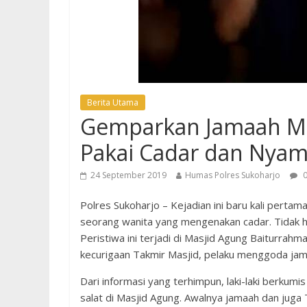
Berita Utama
Gemparkan Jamaah Masj
Pakai Cadar dan Nyam
24 September 2019
Humas Polres Sukoharjo
0
Polres Sukoharjo – Kejadian ini baru kali pertam
seorang wanita yang mengenakan cadar. Tidak han
Peristiwa ini terjadi di Masjid Agung Baiturra
kecurigaan Takmir Masjid, pelaku menggoda jama
Dari informasi yang terhimpun, laki-laki berkum
salat di Masjid Agung. Awalnya jamaah dan juga 