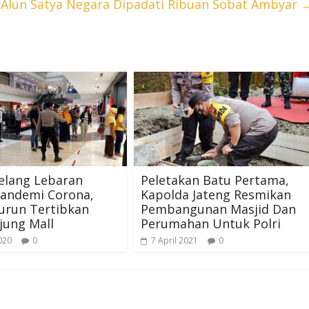
-Alun Satya Negara Dipadati Ribuan Sobat Ambyar
elang Lebaran
Peletakan Batu Pertama,
Pandemi Corona,
Kapolda Jateng Resmikan
Turun Tertibkan
Pembangunan Masjid Dan
jung Mall
Perumahan Untuk Polri
020
0
7 April 2021
0