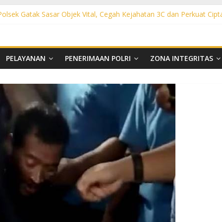
 Polsek Gatak Sasar Objek Vital, Cegah Kejahatan 3C dan Perkuat Cipt
sek Mojolaban Sasar SPBU hingga Permukiman, Antisipasi 3C dan G
ek Baki Sisir Titik Rawan, Cegah 3C hingga Balap Liar
ht Polsek Nguter Sasar Perbankan hingga Permukiman, Antisipasi 3C
l Polsek Tawangsari Sisir Belasan Desa, Cegah Kejahatan 3C dan Ga
PELAYANAN
PENERIMAAN POLRI
ZONA INTEGRITAS