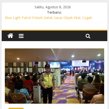
Sabtu, Agustus 8, 2026
Terbaru:
Blue Light Patrol Polsek Gatak Sasar Objek Vital, Cegah
Kejahatan 3C dan Perkuat Cipta Kondisi
Patroli KRYD Polsek Mojolaban Sasar SPBU hingga
Permukiman, Antisipasi 3C dan Gangguan Kamtibmas
Patroli KRYD Polsek Baki Sisir Titik Rawan, Cegah 3C hingga
Balap Liar
Patroli Blue Light Polsek Nguter Sasar Perbankan hingga
Permukiman, Antisipasi 3C dan Gangguan Kamtibmas
Blue Light Patrol Polsek Tawangsari Sisir Belasan Desa, Cegah
Kejahatan 3C dan Gangguan Kamtibmas