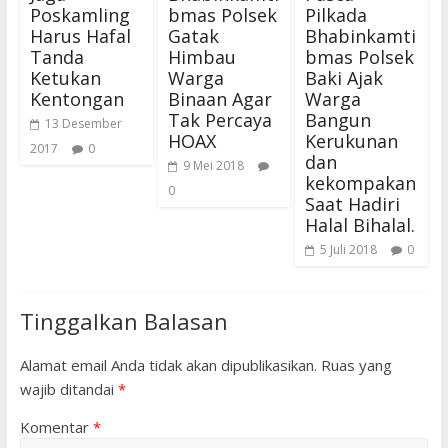
Poskamling
bmas Polsek
Pilkada
Harus Hafal
Gatak
Bhabinkamti
Tanda
Himbau
bmas Polsek
Ketukan
Warga
Baki Ajak
Kentongan
Binaan Agar
Warga
Tak Percaya
Bangun
13 Desember
HOAX
Kerukunan
2017
0
dan
9 Mei 2018
kekompakan
0
Saat Hadiri
Halal Bihalal.
5 Juli 2018
0
Tinggalkan Balasan
Alamat email Anda tidak akan dipublikasikan.
Ruas yang
wajib ditandai
*
Komentar
*