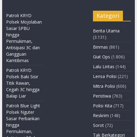
Kategori
Patroli KRYD
Polsek Mojolaban
Sasar SPBU
Berita Utama
hingga
(3.131)
Permukiman,
Binmas
(861)
Antisipasi 3C dan
Gangguan
Giat Ops
(1.806)
Kamtibmas
Lalu Lintas
(144)
Patroli KRYD
Lensa Polisi
(221)
Polsek Baki Sisir
Titik Rawan,
Mitra Polisi
(606)
Cegah 3C hingga
Balap Liar
Peristiwa
(763)
Patroli Blue Light
Polisi Kita
(717)
Polsek Nguter
Reskrim
(148)
Sasar Perbankan
hingga
Sorot
(72)
Permukiman,
Tak Berkategori