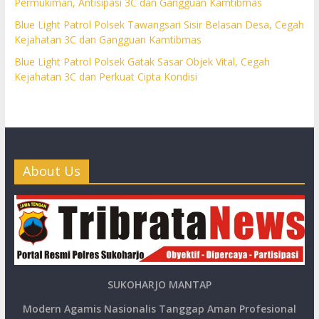
Permukiman, Antisipasi 3C dan Gangguan Kamtibmas
Blue Light Patrol Polsek Tawangsari Sisir Belasan Desa, Cegah
Kejahatan 3C dan Gangguan Kamtibmas
Blue Light Patrol Polsek Gatak Sasar Objek Vital, Cegah
Kejahatan 3C dan Perkuat Cipta Kondisi
About Us
SUKOHARJO MANTAP
Modern Agamis Nasionalis Tanggap Aman Profesional