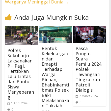
Warganya Meninggal Dunia
→
Anda Juga Mungkin Suka
Bentuk
Pasca
Polres
Kekeluargaa
Pungut
Sukoharjo
n dan
Suara
Laksanakan
Emapti
Pemilu 2024,
PH Pagi,
Terhadap
Polsek
Tertibkan
Warga
Tawangsari
Lalu Lintas
Binaan,
Tingkatkan
dan Bantu
Bhabinkamti
Patroli
Siswa
bmas Polsek
Dialogis
Menyeberan
Baki
2 Maret 2024
g
Melaksanaka
0
1 April 2026
n Takziah
0