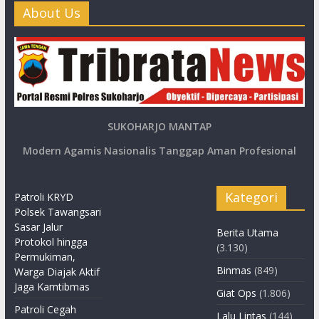
About Us
SUKOHARJO MANTAP
Modern Agamis Nasionalis Tanggap Aman Profesional
Kategori
Patroli KRYD
Polsek Tawangsari
Sasar Jalur
Berita Utama
Protokol hingga
(3.130)
Permukiman,
Binmas
(849)
Warga Diajak Aktif
Jaga Kamtibmas
Giat Ops
(1.806)
Patroli Cegah
Lalu Lintas
(144)