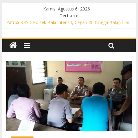
Kamis, Agustus 6, 2026
Terbaru:
Patroli KRYD Polsek Baki Intensif, Cegah 3C hingga Balap Liar
di Sejumlah Titik Rawan
Patroli KRYD Polsek Tawangsari Sasar Jalur Protokol hingga
Permukiman, Warga Diajak Aktif Jaga Kamtibmas
Patroli Cegah Karhutla, Polsek Weru Sisir Lahan Kering dan
Edukasi Warga Saat Musim Kemarau
Patroli Blue Light KRYD Polsek Bendosari Sasar Objek Vital,
Polisi Ajak Warga Waspada dan Cegah Karhutla
Patroli Blue Light KRYD Polsek Kartasura Sasar Titik Rawan,
Cegah Kejahatan 3C