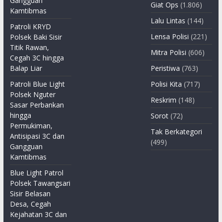
Gangguan
Giat Ops
(1.806)
Kamtibmas
Lalu Lintas
(144)
Patroli KRYD
Lensa Polisi
(221)
Polsek Baki Sisir
Titik Rawan,
Mitra Polisi
(606)
Cegah 3C hingga
Balap Liar
Peristiwa
(763)
Patroli Blue Light
Polisi Kita
(717)
Polsek Nguter
Reskrim
(148)
Sasar Perbankan
hingga
Sorot
(72)
Permukiman,
Tak Berkategori
Antisipasi 3C dan
(499)
Gangguan
Kamtibmas
Blue Light Patrol
Polsek Tawangsari
Sisir Belasan
Desa, Cegah
Kejahatan 3C dan