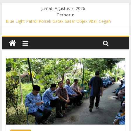
Jumat, Agustus 7, 2026
Terbaru:
Blue Light Patrol Polsek Gatak Sasar Objek Vital, Cegah
Kejahatan 3C dan Perkuat Cipta Kondisi
Patroli KRYD Polsek Mojolaban Sasar SPBU hingga
Permukiman, Antisipasi 3C dan Gangguan Kamtibmas
Patroli KRYD Polsek Baki Sisir Titik Rawan, Cegah 3C hingga
Balap Liar
Patroli Blue Light Polsek Nguter Sasar Perbankan hingga
Permukiman, Antisipasi 3C dan Gangguan Kamtibmas
Blue Light Patrol Polsek Tawangsari Sisir Belasan Desa, Cegah
Kejahatan 3C dan Gangguan Kamtibmas