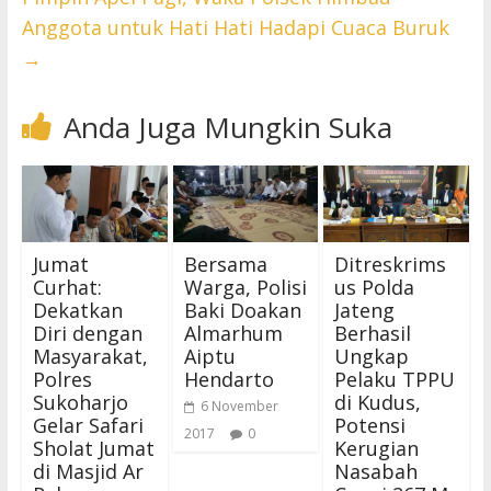
Anggota untuk Hati Hati Hadapi Cuaca Buruk
→
Anda Juga Mungkin Suka
Jumat
Bersama
Ditreskrims
Curhat:
Warga, Polisi
us Polda
Dekatkan
Baki Doakan
Jateng
Diri dengan
Almarhum
Berhasil
Masyarakat,
Aiptu
Ungkap
Polres
Hendarto
Pelaku TPPU
Sukoharjo
di Kudus,
6 November
Gelar Safari
Potensi
2017
0
Sholat Jumat
Kerugian
di Masjid Ar
Nasabah