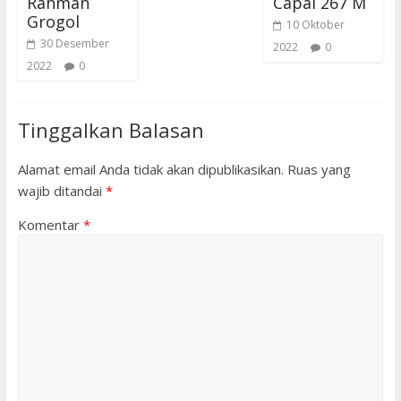
Rahman
Capai 267 M
Grogol
10 Oktober
30 Desember
2022
0
2022
0
Tinggalkan Balasan
Alamat email Anda tidak akan dipublikasikan.
Ruas yang
wajib ditandai
*
Komentar
*