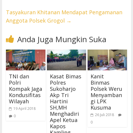
Tasyakuran Khitanan Mendapat Pengamanan
Anggota Polsek Grogol
→
Anda Juga Mungkin Suka
TNI dan
Kasat Bimas
Kanit
Polri
Polres
Binmas
Kompak Jaga
Sukoharjo
Polsek Weru
Kondusifitas
Akp Tri
Menyamban
Wilayah
Hartini
gi LPK
SH,MH
Kusuma
19 April 2018
Menghadiri
26 Juli 2018
0
Apel Ketua
0
Kapos
Kamling