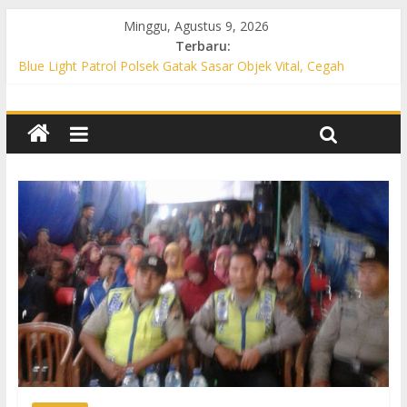
Minggu, Agustus 9, 2026
Terbaru:
Blue Light Patrol Polsek Gatak Sasar Objek Vital, Cegah
Kejahatan 3C dan Perkuat Cipta Kondisi
Patroli KRYD Polsek Mojolaban Sasar SPBU hingga
Permukiman, Antisipasi 3C dan Gangguan Kamtibmas
Patroli KRYD Polsek Baki Sisir Titik Rawan, Cegah 3C hingga
Balap Liar
Patroli Blue Light Polsek Nguter Sasar Perbankan hingga
Permukiman, Antisipasi 3C dan Gangguan Kamtibmas
Blue Light Patrol Polsek Tawangsari Sisir Belasan Desa, Cegah
Kejahatan 3C dan Gangguan Kamtibmas