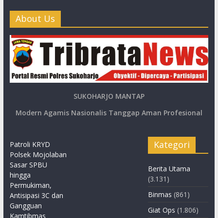
About Us
SUKOHARJO MANTAP
Modern Agamis Nasionalis Tanggap Aman Profesional
Kategori
Patroli KRYD
Polsek Mojolaban
Sasar SPBU
Berita Utama
hingga
(3.131)
Permukiman,
Binmas
(861)
Antisipasi 3C dan
Gangguan
Giat Ops
(1.806)
Kamtibmas