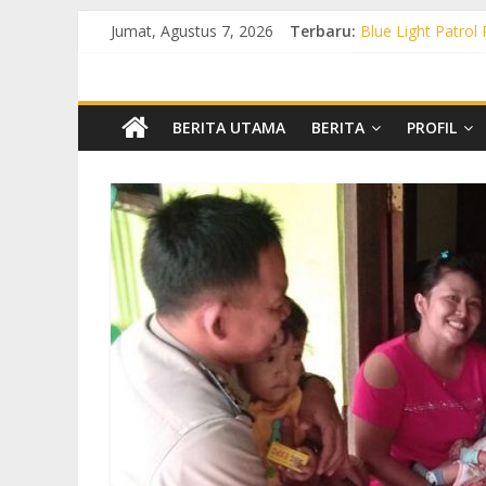
Jumat, Agustus 7, 2026
Terbaru:
Blue Light Patrol
Patroli KRYD Pol
Patroli KRYD Pols
Patroli Blue Lig
Blue Light Patro
BERITA UTAMA
BERITA
PROFIL