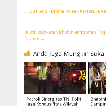
←
Dua Sejoli Dibina Polsek Kartasura K
Bukti Kedekatan Bhabinkamtibmas Tega
Royong
→
Anda Juga Mungkin Suka
Patroli Sinergitas TNI Polri
Bhabin
Jaga Kondusifitas Wilayah
Dampin