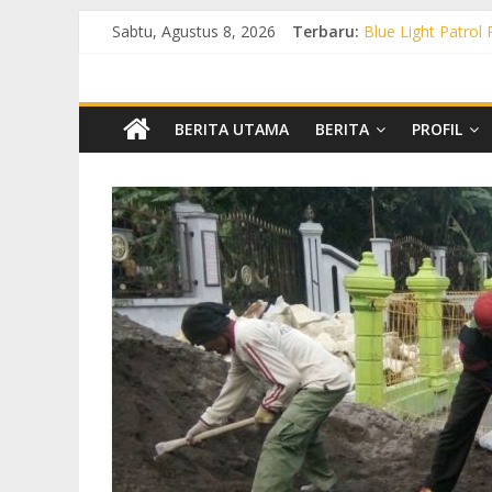
Sabtu, Agustus 8, 2026
Terbaru:
Blue Light Patrol
Patroli KRYD Pol
Patroli KRYD Pols
Patroli Blue Lig
Blue Light Patro
BERITA UTAMA
BERITA
PROFIL