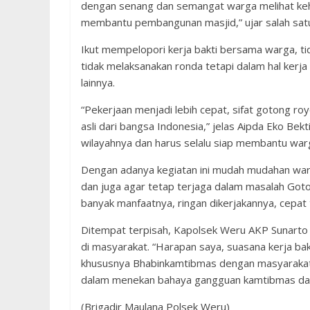
dengan senang dan semangat warga melihat keha
membantu pembangunan masjid,” ujar salah sat
Ikut mempelopori kerja bakti bersama warga, 
tidak melaksanakan ronda tetapi dalam hal kerja
lainnya.
“Pekerjaan menjadi lebih cepat, sifat gotong ro
asli dari bangsa Indonesia,” jelas Aipda Eko Be
wilayahnya dan harus selalu siap membantu wa
Dengan adanya kegiatan ini mudah mudahan warg
dan juga agar tetap terjaga dalam masalah Got
banyak manfaatnya, ringan dikerjakannya, cepat t
Ditempat terpisah, Kapolsek Weru AKP Sunarto
di masyarakat. “Harapan saya, suasana kerja bak
khususnya Bhabinkamtibmas dengan masyarakat.
dalam menekan bahaya gangguan kamtibmas dan 
(Brigadir Maulana Polsek Weru)