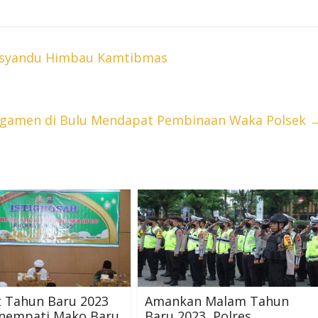
osyandu Himbau Kamtibmas
gamen di Bulu Mendapat Pembinaan Waka Polsek
 Tahun Baru 2023
Amankan Malam Tahun
nempati Mako Baru,
Baru 2023, Polres