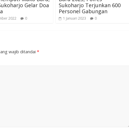
Sukoharjo Gelar Doa
Sukoharjo Terjunkan 600
a
Personel Gabungan
mber 2022
0
1 Januari 2023
0
ang wajib ditandai
*