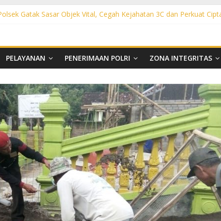
 Polsek Gatak Sasar Objek Vital, Cegah Kejahatan 3C dan Perkuat Cipt
sek Mojolaban Sasar SPBU hingga Permukiman, Antisipasi 3C dan G
ek Baki Sisir Titik Rawan, Cegah 3C hingga Balap Liar
ht Polsek Nguter Sasar Perbankan hingga Permukiman, Antisipasi 3C
l Polsek Tawangsari Sisir Belasan Desa, Cegah Kejahatan 3C dan Ga
PELAYANAN
PENERIMAAN POLRI
ZONA INTEGRITAS