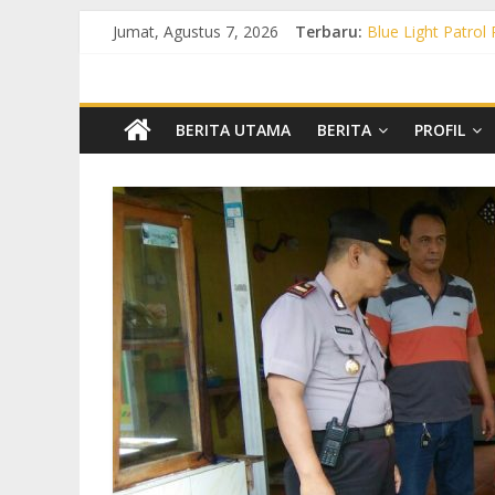
Jumat, Agustus 7, 2026
Terbaru:
Blue Light Patrol
Patroli KRYD Pol
Patroli KRYD Pols
Patroli Blue Lig
Blue Light Patro
BERITA UTAMA
BERITA
PROFIL