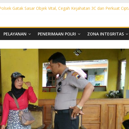
 Polsek Gatak Sasar Objek Vital, Cegah Kejahatan 3C dan Perkuat Cipt
sek Mojolaban Sasar SPBU hingga Permukiman, Antisipasi 3C dan G
ek Baki Sisir Titik Rawan, Cegah 3C hingga Balap Liar
ht Polsek Nguter Sasar Perbankan hingga Permukiman, Antisipasi 3C
l Polsek Tawangsari Sisir Belasan Desa, Cegah Kejahatan 3C dan Ga
PELAYANAN
PENERIMAAN POLRI
ZONA INTEGRITAS