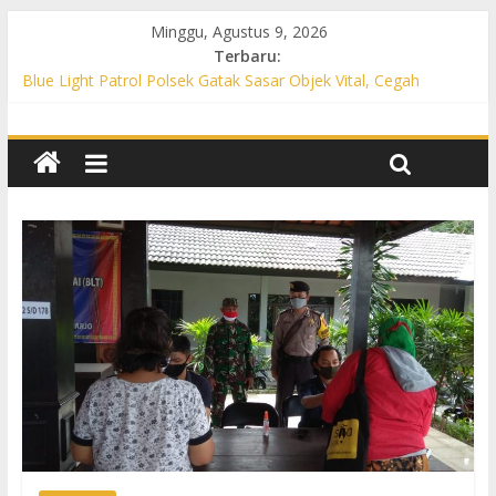
Minggu, Agustus 9, 2026
Terbaru:
Blue Light Patrol Polsek Gatak Sasar Objek Vital, Cegah
Kejahatan 3C dan Perkuat Cipta Kondisi
Patroli KRYD Polsek Mojolaban Sasar SPBU hingga
Permukiman, Antisipasi 3C dan Gangguan Kamtibmas
Patroli KRYD Polsek Baki Sisir Titik Rawan, Cegah 3C hingga
Balap Liar
Patroli Blue Light Polsek Nguter Sasar Perbankan hingga
Permukiman, Antisipasi 3C dan Gangguan Kamtibmas
Blue Light Patrol Polsek Tawangsari Sisir Belasan Desa, Cegah
Kejahatan 3C dan Gangguan Kamtibmas