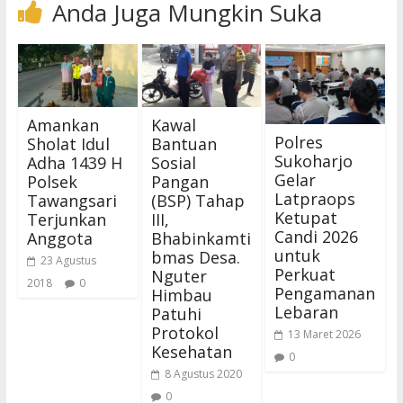
Anda Juga Mungkin Suka
Amankan
Kawal
Polres
Sholat Idul
Bantuan
Sukoharjo
Adha 1439 H
Sosial
Gelar
Polsek
Pangan
Latpraops
Tawangsari
(BSP) Tahap
Ketupat
Terjunkan
III,
Candi 2026
Anggota
Bhabinkamti
untuk
bmas Desa.
23 Agustus
Perkuat
Nguter
2018
0
Pengamanan
Himbau
Lebaran
Patuhi
Protokol
13 Maret 2026
Kesehatan
0
8 Agustus 2020
0