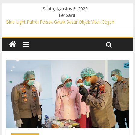
Sabtu, Agustus 8, 2026
Terbaru:
Blue Light Patrol Polsek Gatak Sasar Objek Vital, Cegah
Kejahatan 3C dan Perkuat Cipta Kondisi
Patroli KRYD Polsek Mojolaban Sasar SPBU hingga
Permukiman, Antisipasi 3C dan Gangguan Kamtibmas
Patroli KRYD Polsek Baki Sisir Titik Rawan, Cegah 3C hingga
Balap Liar
Patroli Blue Light Polsek Nguter Sasar Perbankan hingga
Permukiman, Antisipasi 3C dan Gangguan Kamtibmas
Blue Light Patrol Polsek Tawangsari Sisir Belasan Desa, Cegah
Kejahatan 3C dan Gangguan Kamtibmas