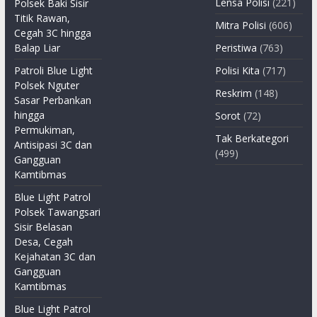
Lensa Polisi
(221)
Polsek Baki Sisir
Titik Rawan,
Mitra Polisi
(606)
Cegah 3C hingga
Balap Liar
Peristiwa
(763)
Patroli Blue Light
Polisi Kita
(717)
Polsek Nguter
Reskrim
(148)
Sasar Perbankan
hingga
Sorot
(72)
Permukiman,
Tak Berkategori
Antisipasi 3C dan
(499)
Gangguan
Kamtibmas
Blue Light Patrol
Polsek Tawangsari
Sisir Belasan
Desa, Cegah
Kejahatan 3C dan
Gangguan
Kamtibmas
Blue Light Patrol