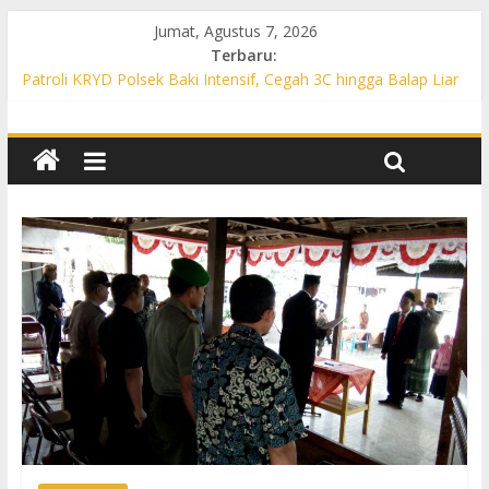
Jumat, Agustus 7, 2026
Terbaru:
Patroli KRYD Polsek Baki Intensif, Cegah 3C hingga Balap Liar
di Sejumlah Titik Rawan
Patroli KRYD Polsek Tawangsari Sasar Jalur Protokol hingga
Permukiman, Warga Diajak Aktif Jaga Kamtibmas
Patroli Cegah Karhutla, Polsek Weru Sisir Lahan Kering dan
Edukasi Warga Saat Musim Kemarau
Patroli Blue Light KRYD Polsek Bendosari Sasar Objek Vital,
Polisi Ajak Warga Waspada dan Cegah Karhutla
Patroli Blue Light KRYD Polsek Kartasura Sasar Titik Rawan,
Cegah Kejahatan 3C