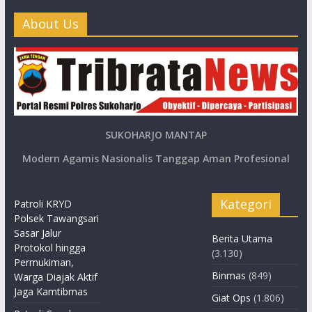
About Us
SUKOHARJO MANTAP
Modern Agamis Nasionalis Tanggap Aman Profesional
Kategori
Patroli KRYD
Polsek Tawangsari
Sasar Jalur
Berita Utama
Protokol hingga
(3.130)
Permukiman,
Binmas
(849)
Warga Diajak Aktif
Jaga Kamtibmas
Giat Ops
(1.806)