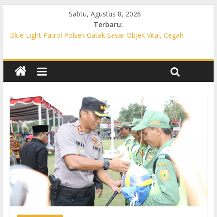
Sabtu, Agustus 8, 2026
Terbaru:
Blue Light Patrol Polsek Gatak Sasar Objek Vital, Cegah
Kejahatan 3C dan Perkuat Cipta Kondisi
Patroli KRYD Polsek Mojolaban Sasar SPBU hingga
Permukiman, Antisipasi 3C dan Gangguan Kamtibmas
Patroli KRYD Polsek Baki Sisir Titik Rawan, Cegah 3C hingga
Balap Liar
Patroli Blue Light Polsek Nguter Sasar Perbankan hingga
Permukiman, Antisipasi 3C dan Gangguan Kamtibmas
Blue Light Patrol Polsek Tawangsari Sisir Belasan Desa, Cegah
Kejahatan 3C dan Gangguan Kamtibmas