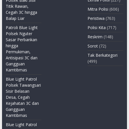
Polsek Baki Sisir
Titik Rawan,
Mitra Polisi
(606)
Cegah 3C hingga
Balap Liar
Peristiwa
(763)
Patroli Blue Light
Polisi Kita
(717)
Polsek Nguter
Reskrim
(148)
Sasar Perbankan
hingga
Sorot
(72)
Permukiman,
Tak Berkategori
Antisipasi 3C dan
(499)
Gangguan
Kamtibmas
Blue Light Patrol
Polsek Tawangsari
Sisir Belasan
Desa, Cegah
Kejahatan 3C dan
Gangguan
Kamtibmas
Blue Light Patrol