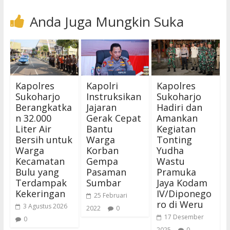
Anda Juga Mungkin Suka
Kapolres
Kapolri
Kapolres
Sukoharjo
Instruksikan
Sukoharjo
Berangkatka
Jajaran
Hadiri dan
n 32.000
Gerak Cepat
Amankan
Liter Air
Bantu
Kegiatan
Bersih untuk
Warga
Tonting
Warga
Korban
Yudha
Kecamatan
Gempa
Wastu
Bulu yang
Pasaman
Pramuka
Terdampak
Sumbar
Jaya Kodam
Kekeringan
IV/Diponego
25 Februari
ro di Weru
3 Agustus 2026
2022
0
17 Desember
0
2025
0