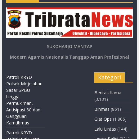
SUKOHARJO MANTAP
Modern Agamis Nasionalis Tanggap Aman Profesional
Kategori
Patroli KRYD
Polsek Mojolaban
Sasar SPBU
Berita Utama
hingga
(3.131)
Permukiman,
Binmas
(861)
Antisipasi 3C dan
Gangguan
Giat Ops
(1.806)
Kamtibmas
Lalu Lintas
(144)
Patroli KRYD
Lensa Polisi
(221)