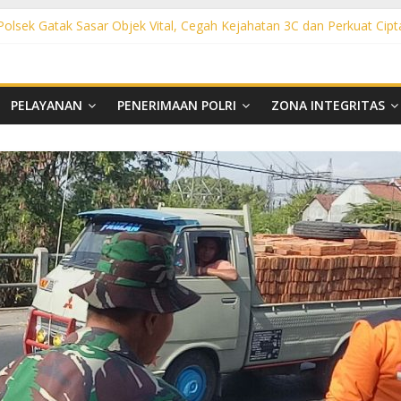
 Polsek Gatak Sasar Objek Vital, Cegah Kejahatan 3C dan Perkuat Cipt
sek Mojolaban Sasar SPBU hingga Permukiman, Antisipasi 3C dan G
ek Baki Sisir Titik Rawan, Cegah 3C hingga Balap Liar
ht Polsek Nguter Sasar Perbankan hingga Permukiman, Antisipasi 3C
l Polsek Tawangsari Sisir Belasan Desa, Cegah Kejahatan 3C dan Ga
PELAYANAN
PENERIMAAN POLRI
ZONA INTEGRITAS