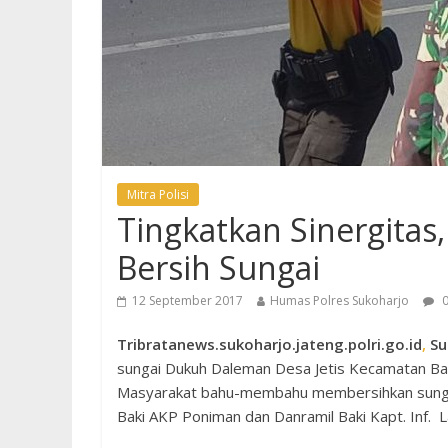
Mitra Polisi
Tingkatkan Sinergitas, 
Bersih Sungai
12 September 2017
Humas Polres Sukoharjo
0
Tribratanews.sukoharjo.jateng.polri.go.id
,
Su
sungai Dukuh Daleman Desa Jetis Kecamatan Bak
Masyarakat bahu-membahu membersihkan sungai,
Baki AKP Poniman dan Danramil Baki Kapt. Inf. 