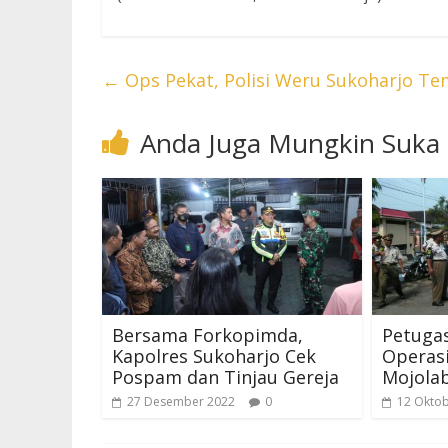
←
Ops Pekat, Polisi Weru Sukoharjo Te
Anda Juga Mungkin Suka
Bersama Forkopimda,
Petuga
Kapolres Sukoharjo Cek
Operasi
Pospam dan Tinjau Gereja
Mojola
27 Desember 2022
0
12 Okto