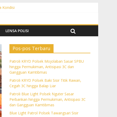
a Kondisi
angguan Kamtibmas
 dan Gangguan Kamtibmas
ngguan Kamtibmas
LENSA POLISI
Pos-pos Terbaru
Patroli KRYD Polsek Mojolaban Sasar SPBU
hingga Permukiman, Antisipasi 3C dan
Gangguan Kamtibmas
Patroli KRYD Polsek Baki Sisir Titik Rawan,
Cegah 3C hingga Balap Liar
Patroli Blue Light Polsek Nguter Sasar
Perbankan hingga Permukiman, Antisipasi 3C
dan Gangguan Kamtibmas
Blue Light Patrol Polsek Tawangsari Sisir