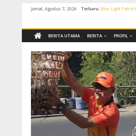
Jumat, Agustus 7, 2026
Terbaru:
Blue Light Patrol
Patroli KRYD Pol
Patroli KRYD Pols
Patroli Blue Lig
Blue Light Patro
BERITA UTAMA
BERITA
PROFIL