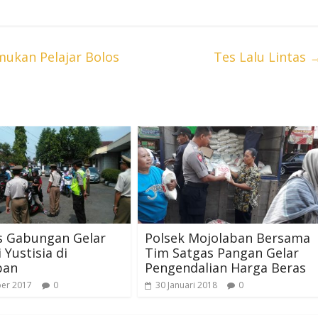
mukan Pelajar Bolos
Tes Lalu Lintas
s Gabungan Gelar
Polsek Mojolaban Bersama
 Yustisia di
Tim Satgas Pangan Gelar
ban
Pengendalian Harga Beras
ber 2017
0
30 Januari 2018
0