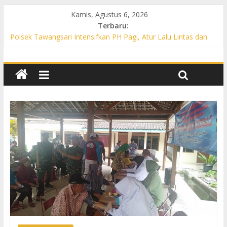
Kamis, Agustus 6, 2026
Terbaru:
Polsek Tawangsari Intensifkan PH Pagi, Atur Lalu Lintas dan
Bantu Warga Menyeberang
Propam Polres Sukoharjo Gelar Gaktibplin di Polsek Polokarto,
Tekankan Disiplin dan Pelayanan Gratis untuk Masyarakat
Patroli Preventif, Polsek Mojolaban Edukasi Warga Cegah
Kebakaran hingga Antisipasi Balap Liar
Polsek Nguter Intensifkan PH Pagi, Bantu Penyeberangan
Warga dan Cegah Kecelakaan Lalu Lintas
Polsek Gatak Intensifkan PH Pagi di Titik Rawan, Berikan Rasa
Aman bagi Pengguna Jalan