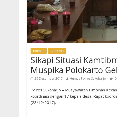
Binmas
Giat Ops
Sikapi Situasi Kamtib
Muspika Polokarto Ge
29 Desember 2017
Humas Polres Sukoharjo
0
Polres Sukoharjo – Musyawarah Pimpinan Kecam
koordinasi dengan 17 kepala desa. Rapat koordi
(28/12/2017).