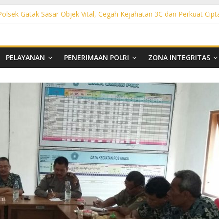
 Polsek Gatak Sasar Objek Vital, Cegah Kejahatan 3C dan Perkuat Cipt
sek Mojolaban Sasar SPBU hingga Permukiman, Antisipasi 3C dan G
ek Baki Sisir Titik Rawan, Cegah 3C hingga Balap Liar
ht Polsek Nguter Sasar Perbankan hingga Permukiman, Antisipasi 3C
l Polsek Tawangsari Sisir Belasan Desa, Cegah Kejahatan 3C dan Ga
PELAYANAN
PENERIMAAN POLRI
ZONA INTEGRITAS