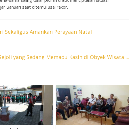
sama-sama saling tukar pikiran untuk menciptakan situasi
ar Banuari saat ditemui usai rakor.
ri Sekaligus Amankan Perayaan Natal
a Sejoli yang Sedang Memadu Kasih di Obyek Wisata