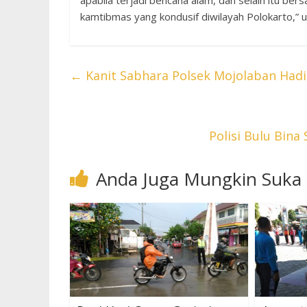
apabila terjadi bencana alam, dan selain itu ber
kamtibmas yang kondusif diwilayah Polokarto,” uj
←
Kanit Sabhara Polsek Mojolaban Hadi
Polisi Bulu Bin
Anda Juga Mungkin Suka