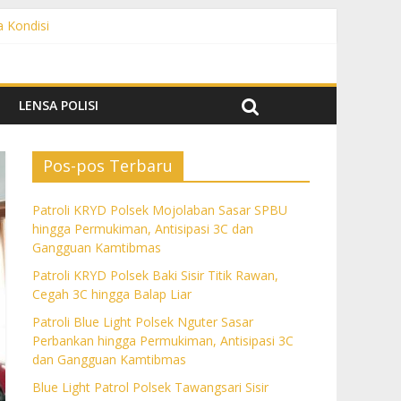
a Kondisi
angguan Kamtibmas
 dan Gangguan Kamtibmas
ngguan Kamtibmas
LENSA POLISI
Pos-pos Terbaru
Patroli KRYD Polsek Mojolaban Sasar SPBU
hingga Permukiman, Antisipasi 3C dan
Gangguan Kamtibmas
Patroli KRYD Polsek Baki Sisir Titik Rawan,
Cegah 3C hingga Balap Liar
Patroli Blue Light Polsek Nguter Sasar
Perbankan hingga Permukiman, Antisipasi 3C
dan Gangguan Kamtibmas
Blue Light Patrol Polsek Tawangsari Sisir