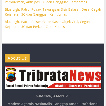
Permukiman, Antisipasi 3C dan Gangguan Kamtibmas
Blue Light Patrol Polsek Tawangsari Sisir Belasan Desa, Cegah
Kejahatan 3C dan Gangguan Kamtibmas
Blue Light Patrol Polsek Gatak Sasar Objek Vital, Cegah
Kejahatan 3C dan Perkuat Cipta Kondisi
About Us
SUKOHARJO MANTAP
Modern Agamis Nasionalis Tanggap Aman Profesional