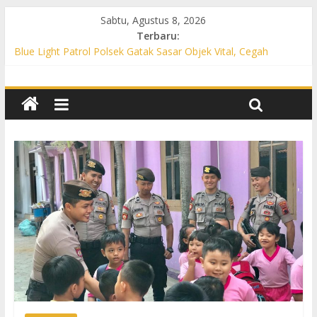
Sabtu, Agustus 8, 2026
Terbaru:
Blue Light Patrol Polsek Gatak Sasar Objek Vital, Cegah
Kejahatan 3C dan Perkuat Cipta Kondisi
Patroli KRYD Polsek Mojolaban Sasar SPBU hingga
Permukiman, Antisipasi 3C dan Gangguan Kamtibmas
Patroli KRYD Polsek Baki Sisir Titik Rawan, Cegah 3C hingga
Balap Liar
Patroli Blue Light Polsek Nguter Sasar Perbankan hingga
Permukiman, Antisipasi 3C dan Gangguan Kamtibmas
Blue Light Patrol Polsek Tawangsari Sisir Belasan Desa, Cegah
Kejahatan 3C dan Gangguan Kamtibmas