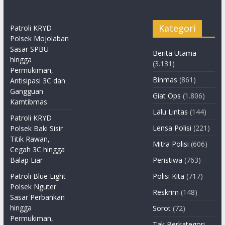
Kategori
Patroli KRYD
Polsek Mojolaban
Sasar SPBU
Berita Utama
hingga
(3.131)
Permukiman,
Binmas
(861)
Antisipasi 3C dan
Gangguan
Giat Ops
(1.806)
Kamtibmas
Lalu Lintas
(144)
Patroli KRYD
Lensa Polisi
(221)
Polsek Baki Sisir
Titik Rawan,
Mitra Polisi
(606)
Cegah 3C hingga
Balap Liar
Peristiwa
(763)
Patroli Blue Light
Polisi Kita
(717)
Polsek Nguter
Reskrim
(148)
Sasar Perbankan
hingga
Sorot
(72)
Permukiman,
Tak Berkategori