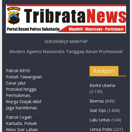
SUKOHARJO MANTAP
Modern Agamis Nasionalis Tanggap Aman Profesional
Kategori
Patroli KRYD
Polsek Tawangsari
Sasar Jalur
Berita Utama
Protokol hingga
(3.130)
Permukiman,
Binmas
(849)
Warga Diajak Aktif
Jaga Kamtibmas
Giat Ops
(1.806)
Patroli Cegah
Lalu Lintas
(144)
Karhutla, Polsek
Lensa Polisi
(221)
Weru Sisir Lahan