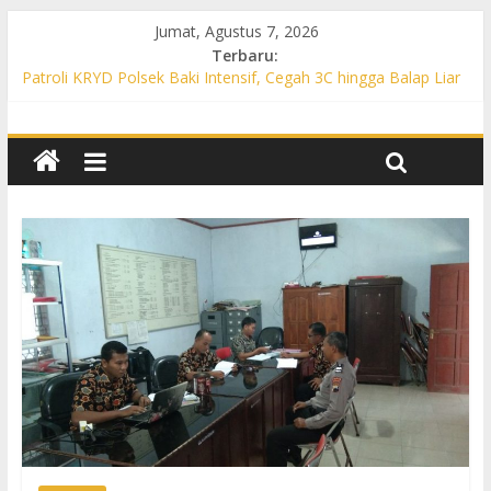
Jumat, Agustus 7, 2026
Terbaru:
Patroli KRYD Polsek Baki Intensif, Cegah 3C hingga Balap Liar
di Sejumlah Titik Rawan
Patroli KRYD Polsek Tawangsari Sasar Jalur Protokol hingga
Permukiman, Warga Diajak Aktif Jaga Kamtibmas
Patroli Cegah Karhutla, Polsek Weru Sisir Lahan Kering dan
Edukasi Warga Saat Musim Kemarau
Patroli Blue Light KRYD Polsek Bendosari Sasar Objek Vital,
Polisi Ajak Warga Waspada dan Cegah Karhutla
Patroli Blue Light KRYD Polsek Kartasura Sasar Titik Rawan,
Cegah Kejahatan 3C