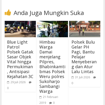
Anda Juga Mungkin Suka
Blue Light
Himbau
Polsek Bulu
Patrol
Warga
Gelar PH
Polsek Gatak
Damai
Pagi, Bantu
Sasar Objek
menjelang
Pelajar
Vital hingga
Pilpres,
Menyeberan
Permukiman
Bhabinkamti
g dan Atur
, Antisipasi
bmas Polsek
Lalu Lintas
Kejahatan 3C
Weru polres
31 Juli 2026
Sukoharjo
29 Juli 2026
0
Sambangi
0
Warga
21 Februari
2019
0