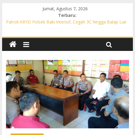
Jumat, Agustus 7, 2026
Terbaru:
Patroli KRYD Polsek Baki Intensif, Cegah 3C hingga Balap Liar
di Sejumlah Titik Rawan
Patroli KRYD Polsek Tawangsari Sasar Jalur Protokol hingga
Permukiman, Warga Diajak Aktif Jaga Kamtibmas
Patroli Cegah Karhutla, Polsek Weru Sisir Lahan Kering dan
Edukasi Warga Saat Musim Kemarau
Patroli Blue Light KRYD Polsek Bendosari Sasar Objek Vital,
Polisi Ajak Warga Waspada dan Cegah Karhutla
Patroli Blue Light KRYD Polsek Kartasura Sasar Titik Rawan,
Cegah Kejahatan 3C