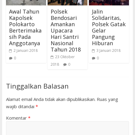
Awal Tahun
Polsek
Jalin
Kapolsek
Bendosari
Solidaritas,
Polokarto
Amankan
Polsek Gatak
Berterimaka
Upacara
Gelar
sih Pada
Hari Santri
Pangung
Anggotanya
Nasional
Hiburan
Tahun 2018
2 Januari 2018
3 Januari 2018
23 Oktober
0
0
2018
0
Tinggalkan Balasan
Alamat email Anda tidak akan dipublikasikan.
Ruas yang
wajib ditandai
*
Komentar
*