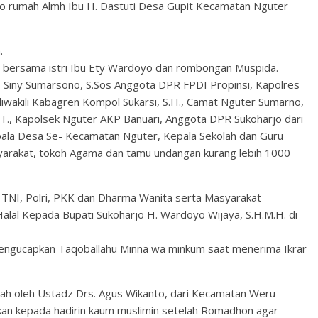
opo rumah Almh Ibu H. Dastuti Desa Gupit Kecamatan Nguter
.
H. bersama istri Ibu Ety Wardoyo dan rombongan Muspida.
 Siny Sumarsono, S.Sos Anggota DPR FPDI Propinsi, Kapolres
. diwakili Kabagren Kompol Sukarsi, S.H., Camat Nguter Sumarno,
.T., Kapolsek Nguter AKP Banuari, Anggota DPR Sukoharjo dari
pala Desa Se- Kecamatan Nguter, Kepala Sekolah dan Guru
arakat, tokoh Agama dan tamu undangan kurang lebih 1000
 TNI, Polri, PKK dan Dharma Wanita serta Masyarakat
alal Kepada Bupati Sukoharjo H. Wardoyo Wijaya, S.H.M.H. di
mengucapkan Taqoballahu Minna wa minkum saat menerima Ikrar
usyiah oleh Ustadz Drs. Agus Wikanto, dari Kecamatan Weru
an kepada hadirin kaum muslimin setelah Romadhon agar