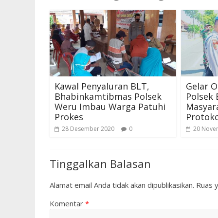
Kawal Penyaluran BLT,
Gelar O
Bhabinkamtibmas Polsek
Polsek 
Weru Imbau Warga Patuhi
Masyara
Prokes
Protok
28 Desember 2020
0
20 Nove
Tinggalkan Balasan
Alamat email Anda tidak akan dipublikasikan.
Ruas y
Komentar
*