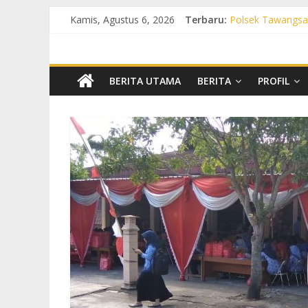
Kamis, Agustus 6, 2026
Terbaru:
Polsek Tawangsar
Propam Polres Suk
Patroli Preventif
Polsek Nguter In
Polsek Gatak Int
BERITA UTAMA
BERITA
PROFIL