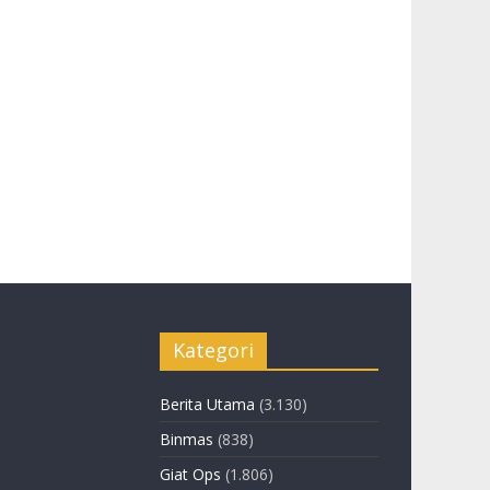
Kategori
Berita Utama
(3.130)
Binmas
(838)
Giat Ops
(1.806)