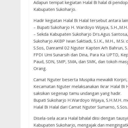
Adapun tempat kegiatan Halal Bi halal di pend
Kabupaten Sukoharjo.
Hadir kegiatan Halal Bi Halal tersebut antara lain
– Bupati Sukoharjo H. Wardoyo Wijaya, S.H.,M.
– Sekda Kabupaten Sukoharjo Drs.Agus Santosa,
Sukoharjo AKBP Iwan Saktiadi, S.I.K., M.H., M.Si
S.Sos, Danramil 02 Nguter Kapten Arh Bahrun, S
FPDI Umi Sunarsih dan Dina, Para Ka UPTD, Ke
Paud, SDN, SMP, SMA, dan SMK, dan tokoh masy
Orang.
Camat Nguter beserta Muspika mewakili Korpri,
Kecamatan Nguter melaksanakan Ikrar Halal Bi H
saksikan segenap tamu undangan yang hadir.
Bupati Sukoharjo H.Wardoyo Wijaya, S.H.M.H. 
Halal Bi Halal dari Camat Nguter Sumarno, S.Sos.
Disela-sela acara Halal bihalal diisi dengan ta
Kabupaten Sukoharjo, mengajak dan mengingatk