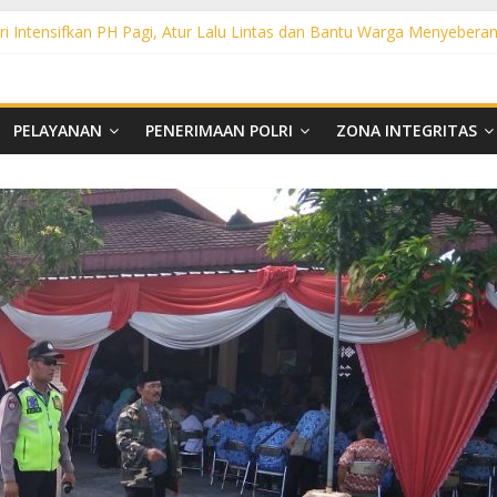
i Intensifkan PH Pagi, Atur Lalu Lintas dan Bantu Warga Menyebera
oharjo Gelar Gaktibplin di Polsek Polokarto, Tekankan Disiplin dan
, Polsek Mojolaban Edukasi Warga Cegah Kebakaran hingga Antisipasi 
tensifkan PH Pagi, Bantu Penyeberangan Warga dan Cegah Kecelakaan
ensifkan PH Pagi di Titik Rawan, Berikan Rasa Aman bagi Pengguna Ja
PELAYANAN
PENERIMAAN POLRI
ZONA INTEGRITAS