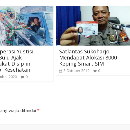
perasi Yustisi,
Satlantas Sukoharjo
Bulu Ajak
Mendapat Alokasi 8000
kat Disiplin
Keping Smart SIM
ol Kesehatan
3 Oktober 2019
0
mber 2020
0
ang wajib ditandai
*