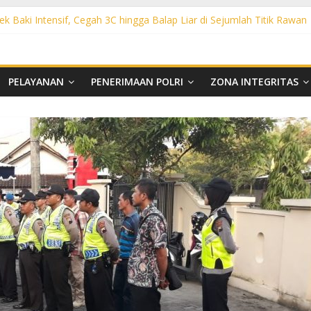
ek Baki Intensif, Cegah 3C hingga Balap Liar di Sejumlah Titik Rawan
sek Tawangsari Sasar Jalur Protokol hingga Permukiman, Warga Diaja
rhutla, Polsek Weru Sisir Lahan Kering dan Edukasi Warga Saat Musi
t KRYD Polsek Bendosari Sasar Objek Vital, Polisi Ajak Warga Waspad
t KRYD Polsek Kartasura Sasar Titik Rawan, Cegah Kejahatan 3C
PELAYANAN
PENERIMAAN POLRI
ZONA INTEGRITAS