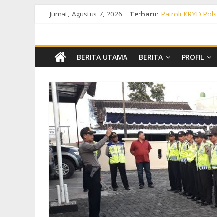
Jumat, Agustus 7, 2026
Terbaru:
Patroli KRYD Pols
Patroli KRYD Pol
Patroli Cegah Ka
Patroli Blue Ligh
Patroli Blue Ligh
BERITA UTAMA
BERITA
PROFIL