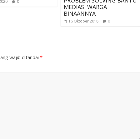
PROBLEM SOLVING BANTU
 2020
0
MEDIASI WARGA
BINAANNYA
16 Oktober 2018
0
ang wajib ditandai
*