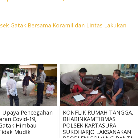
olsek Gatak Bersama Koramil dan Lintas Lakukan
i Upaya Pencegahan
KONFLIK RUMAH TANGGA,
ran Covid-19,
BHABINKAMTIBMAS
 Gatak Himbau
POLSEK KARTASURA
Tidak Mudik
SUKOHARJO LAKSANAKAN