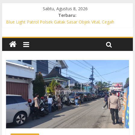
Sabtu, Agustus 8, 2026
Terbaru:
Blue Light Patrol Polsek Gatak Sasar Objek Vital, Cegah
Kejahatan 3C dan Perkuat Cipta Kondisi
Patroli KRYD Polsek Mojolaban Sasar SPBU hingga
Permukiman, Antisipasi 3C dan Gangguan Kamtibmas
Patroli KRYD Polsek Baki Sisir Titik Rawan, Cegah 3C hingga
Balap Liar
Patroli Blue Light Polsek Nguter Sasar Perbankan hingga
Permukiman, Antisipasi 3C dan Gangguan Kamtibmas
Blue Light Patrol Polsek Tawangsari Sisir Belasan Desa, Cegah
Kejahatan 3C dan Gangguan Kamtibmas