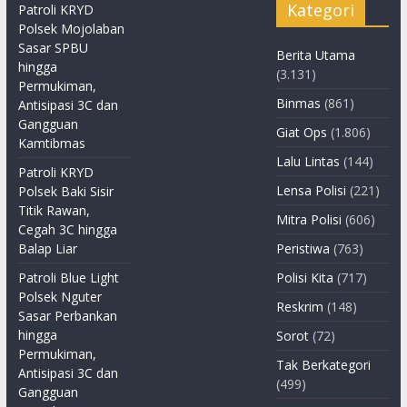
Kategori
Patroli KRYD
Polsek Mojolaban
Sasar SPBU
Berita Utama
hingga
(3.131)
Permukiman,
Binmas
(861)
Antisipasi 3C dan
Gangguan
Giat Ops
(1.806)
Kamtibmas
Lalu Lintas
(144)
Patroli KRYD
Lensa Polisi
(221)
Polsek Baki Sisir
Titik Rawan,
Mitra Polisi
(606)
Cegah 3C hingga
Balap Liar
Peristiwa
(763)
Patroli Blue Light
Polisi Kita
(717)
Polsek Nguter
Reskrim
(148)
Sasar Perbankan
hingga
Sorot
(72)
Permukiman,
Tak Berkategori
Antisipasi 3C dan
(499)
Gangguan