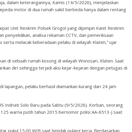
ja, dalam keterangannya, Kamis (14/5/2026), menjelaskan
sepeda motor di dua rumah sakit berbeda hanya dalam rentang
cepat Unit Reskrim Polsek Grogol yang dipimpin Kanit Reskrim
an penyelidikan, analisa rekaman CCTV, dan pemeriksaan
i serta melacak keberadaan pelaku di wilayah Klaten,” ujar
an di sebuah rumah kosong di wilayah Wonosari, Klaten. Saat
kan diri sehingga terjadi aksi kejar-kejaran dengan petugas di
 di lapangan, pelaku berhasil diamankan kurang dari 24 jam
RS Indriati Solo Baru pada Sabtu (9/5/2026). Korban, seorang
125 warna putih tahun 2015 bernomor polisi AA-6513-J saat
tar pukul 15.00 WIB saat hendak pulang kerja. Berdasarkan