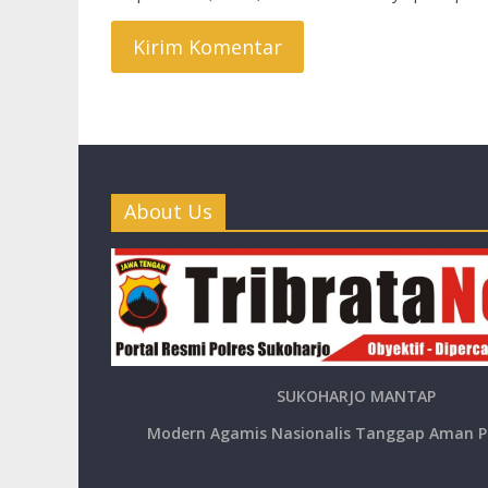
About Us
SUKOHARJO MANTAP
Modern Agamis Nasionalis Tanggap Aman P