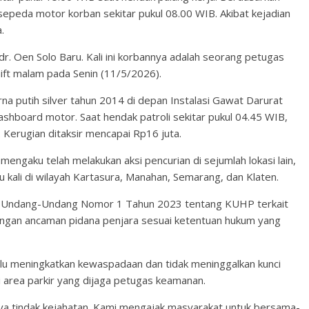
epeda motor korban sekitar pukul 08.00 WIB. Akibat kejadian
.
dr. Oen Solo Baru. Kali ini korbannya adalah seorang petugas
ift malam pada Senin (11/5/2026).
a putih silver tahun 2014 di depan Instalasi Gawat Darurat
ashboard motor. Saat hendak patroli sekitar pukul 04.45 WIB,
. Kerugian ditaksir mencapai Rp16 juta.
mengaku telah melakukan aksi pencurian di sejumlah lokasi lain,
u kali di wilayah Kartasura, Manahan, Semarang, dan Klaten.
77 Undang-Undang Nomor 1 Tahun 2023 tentang KUHP terkait
engan ancaman pidana penjara sesuai ketentuan hukum yang
lu meningkatkan kewaspadaan dan tidak meninggalkan kunci
 area parkir yang dijaga petugas keamanan.
nya tindak kejahatan. Kami mengajak masyarakat untuk bersama-