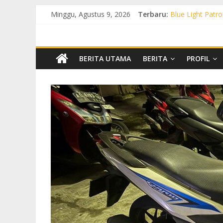
Minggu, Agustus 9, 2026
Terbaru:
Blue Light Patro
Patroli KRYD P
Patroli KRYD Pol
Patroli Blue Li
Blue Light Patr
BERITA UTAMA
BERITA
PROFIL