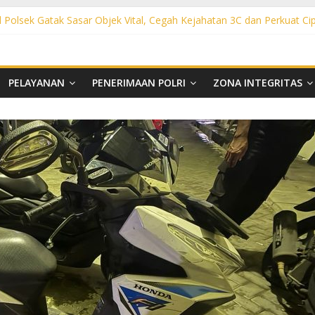
l Polsek Gatak Sasar Objek Vital, Cegah Kejahatan 3C dan Perkuat Ci
olsek Mojolaban Sasar SPBU hingga Permukiman, Antisipasi 3C dan
sek Baki Sisir Titik Rawan, Cegah 3C hingga Balap Liar
ght Polsek Nguter Sasar Perbankan hingga Permukiman, Antisipasi 3
ol Polsek Tawangsari Sisir Belasan Desa, Cegah Kejahatan 3C dan 
PELAYANAN
PENERIMAAN POLRI
ZONA INTEGRITAS