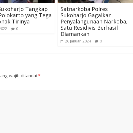
 Sukoharjo Tangkap
Satnarkoba Polres
Polokarto yang Tega
Sukoharjo Gagalkan
Anak Tirinya
Penyalahgunaan Narkoba,
Satu Residivis Berhasil
 2022
0
Diamankan
26 Januari 2024
0
ang wajib ditandai
*