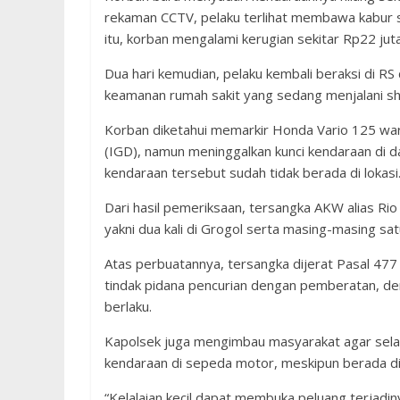
rekaman CCTV, pelaku terlihat membawa kabur s
itu, korban mengalami kerugian sekitar Rp22 juta
Dua hari kemudian, pelaku kembali beraksi di RS 
keamanan rumah sakit yang sedang menjalani sh
Korban diketahui memarkir Honda Vario 125 warn
(IGD), namun meninggalkan kunci kendaraan di d
kendaraan tersebut sudah tidak berada di lokasi
Dari hasil pemeriksaan, tersangka AKW alias Rio 
yakni dua kali di Grogol serta masing-masing sat
Atas perbuatannya, tersangka dijerat Pasal 4
tindak pidana pencurian dengan pemberatan, d
berlaku.
Kapolsek juga mengimbau masyarakat agar sela
kendaraan di sepeda motor, meskipun berada di
“Kelalaian kecil dapat membuka peluang terjadi