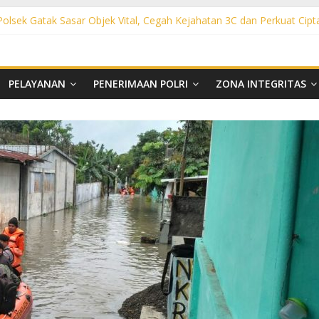
 Polsek Gatak Sasar Objek Vital, Cegah Kejahatan 3C dan Perkuat Cipt
sek Mojolaban Sasar SPBU hingga Permukiman, Antisipasi 3C dan G
ek Baki Sisir Titik Rawan, Cegah 3C hingga Balap Liar
ht Polsek Nguter Sasar Perbankan hingga Permukiman, Antisipasi 3C
l Polsek Tawangsari Sisir Belasan Desa, Cegah Kejahatan 3C dan Ga
PELAYANAN
PENERIMAAN POLRI
ZONA INTEGRITAS