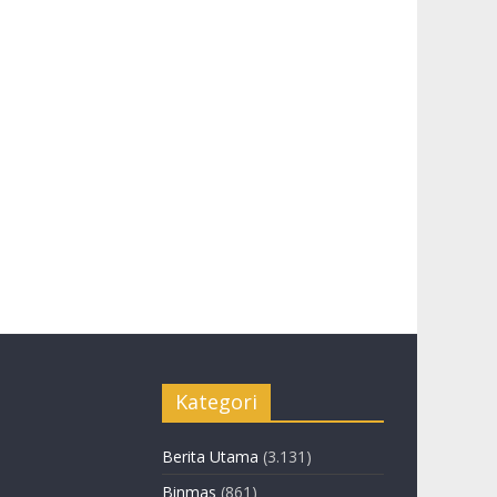
Kategori
Berita Utama
(3.131)
Binmas
(861)