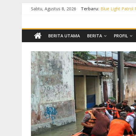
Sabtu, Agustus 8, 2026
Terbaru:
Blue Light Patrol
Patroli KRYD Pol
Patroli KRYD Pols
Patroli Blue Lig
Blue Light Patro
BERITA UTAMA
BERITA
PROFIL