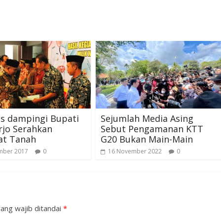
s dampingi Bupati
Sejumlah Media Asing
rjo Serahkan
Sebut Pengamanan KTT
kat Tanah
G20 Bukan Main-Main
mber 2017
0
16 November 2022
0
ang wajib ditandai
*