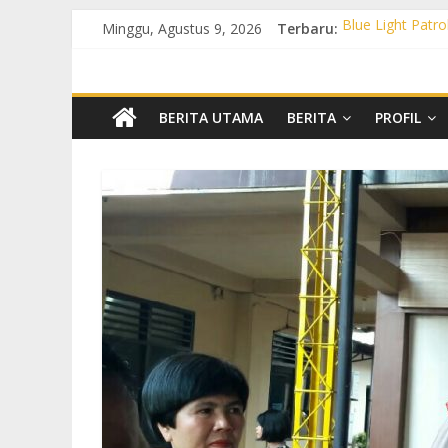
Minggu, Agustus 9, 2026
Terbaru:
Blue Light Patro
Patroli KRYD P
Patroli KRYD Pol
Patroli Blue Li
Blue Light Patr
BERITA UTAMA
BERITA
PROFIL