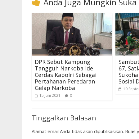
Anda Juga Mungkin Suka
DPR Sebut Kampung
Sambut
Tangguh Narkoba Ide
67, Sat
Cerdas Kapolri Sebagai
Sukohar
Pertahanan Peredaran
Sosial 
Gelap Narkoba
19 Sept
15 Juni 2021
0
Tinggalkan Balasan
Alamat email Anda tidak akan dipublikasikan.
Ruas y