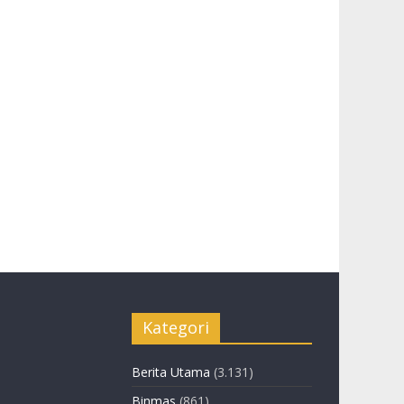
Kategori
Berita Utama
(3.131)
Binmas
(861)