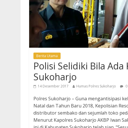
Berita Utama
Polisi Selidiki Bila A
Sukoharjo
14 Desember 2017
Humas Polres Sukoharjo
0
Polres Sukoharjo – Guna mengantisipasi k
Natal dan Tahun Baru 2018, Kepolisian Res
distributor sembako dan sejumlah toko pe
Menurut Kapolres Sukoharjo AKBP Iwan Sak
ini di Kabupaten Sukoharjo telah siap. “Se