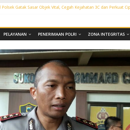
l Polsek Gatak Sasar Objek Vital, Cegah Kejahatan 3C dan Perkuat Ci
olsek Mojolaban Sasar SPBU hingga Permukiman, Antisipasi 3C dan
sek Baki Sisir Titik Rawan, Cegah 3C hingga Balap Liar
ght Polsek Nguter Sasar Perbankan hingga Permukiman, Antisipasi 3
ol Polsek Tawangsari Sisir Belasan Desa, Cegah Kejahatan 3C dan 
PELAYANAN
PENERIMAAN POLRI
ZONA INTEGRITAS