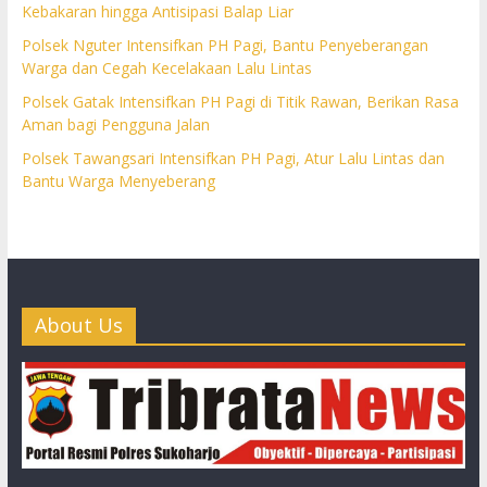
Kebakaran hingga Antisipasi Balap Liar
Polsek Nguter Intensifkan PH Pagi, Bantu Penyeberangan
Warga dan Cegah Kecelakaan Lalu Lintas
Polsek Gatak Intensifkan PH Pagi di Titik Rawan, Berikan Rasa
Aman bagi Pengguna Jalan
Polsek Tawangsari Intensifkan PH Pagi, Atur Lalu Lintas dan
Bantu Warga Menyeberang
About Us