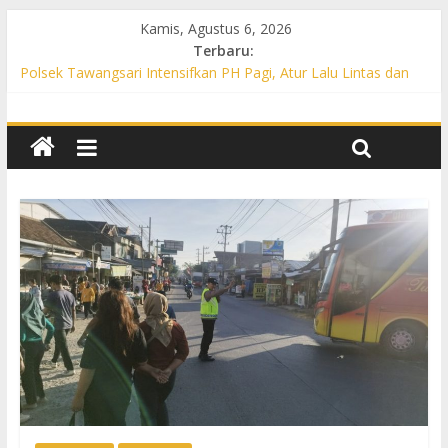
Kamis, Agustus 6, 2026
Terbaru:
Polsek Tawangsari Intensifkan PH Pagi, Atur Lalu Lintas dan
Bantu Warga Menyeberang
Propam Polres Sukoharjo Gelar Gaktibplin di Polsek Polokarto,
Tekankan Disiplin dan Pelayanan Gratis untuk Masyarakat
Patroli Preventif, Polsek Mojolaban Edukasi Warga Cegah
Kebakaran hingga Antisipasi Balap Liar
Polsek Nguter Intensifkan PH Pagi, Bantu Penyeberangan
Warga dan Cegah Kecelakaan Lalu Lintas
Polsek Gatak Intensifkan PH Pagi di Titik Rawan, Berikan Rasa
Aman bagi Pengguna Jalan