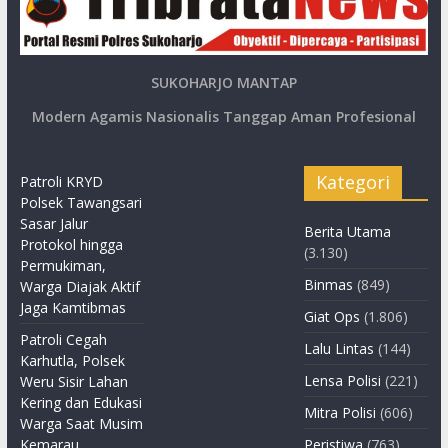
SUKOHARJO MANTAP
Modern Agamis Nasionalis Tanggap Aman Profesional
Kategori
Patroli KRYD
Polsek Tawangsari
Sasar Jalur
Berita Utama
Protokol hingga
(3.130)
Permukiman,
Binmas
(849)
Warga Diajak Aktif
Jaga Kamtibmas
Giat Ops
(1.806)
Patroli Cegah
Lalu Lintas
(144)
Karhutla, Polsek
Lensa Polisi
(221)
Weru Sisir Lahan
Kering dan Edukasi
Mitra Polisi
(606)
Warga Saat Musim
Kemarau
Peristiwa
(763)