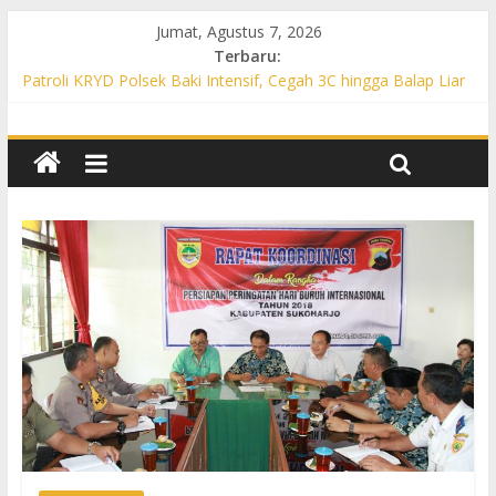
Jumat, Agustus 7, 2026
Terbaru:
Patroli KRYD Polsek Baki Intensif, Cegah 3C hingga Balap Liar
di Sejumlah Titik Rawan
Patroli KRYD Polsek Tawangsari Sasar Jalur Protokol hingga
Permukiman, Warga Diajak Aktif Jaga Kamtibmas
Patroli Cegah Karhutla, Polsek Weru Sisir Lahan Kering dan
Edukasi Warga Saat Musim Kemarau
Patroli Blue Light KRYD Polsek Bendosari Sasar Objek Vital,
Polisi Ajak Warga Waspada dan Cegah Karhutla
Patroli Blue Light KRYD Polsek Kartasura Sasar Titik Rawan,
Cegah Kejahatan 3C