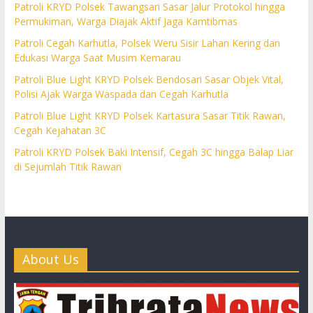
Patroli KRYD Polsek Tawangsari Sasar Jalur Protokol hingga
Permukiman, Warga Diajak Aktif Jaga Kamtibmas
Patroli Cegah Karhutla, Polsek Weru Sisir Lahan Kering dan
Edukasi Warga Saat Musim Kemarau
Patroli Blue Light KRYD Polsek Bendosari Sasar Objek Vital,
Polisi Ajak Warga Waspada dan Cegah Karhutla
Patroli Blue Light KRYD Polsek Kartasura Sasar Titik Rawan,
Cegah Kejahatan 3C
Patroli KRYD Polsek Baki Intensif, Cegah 3C hingga Balap Liar
di Sejumlah Titik Rawan
About Us