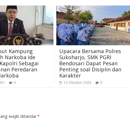
but Kampung
Upacara Bersama Polres
h Narkoba Ide
Sukoharjo, SMK PGRI
Kapolri Sebagai
Bendosari Dapat Pesan
anan Peredaran
Penting soal Disiplin dan
Narkoba
Karakter
021
0
13 Oktober 2025
0
ang wajib ditandai
*