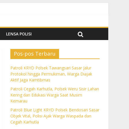
k Aktif Jaga Kamtibmas
m Kemarau
a dan Cegah Karhutla
LENSA POLISI
Pos-pos Terbaru
Patroli KRYD Polsek Tawangsari Sasar Jalur
Protokol hingga Permukiman, Warga Diajak
Aktif Jaga Kamtibmas
Patroli Cegah Karhutla, Polsek Weru Sisir Lahan
Kering dan Edukasi Warga Saat Musim
Kemarau
Patroli Blue Light KRYD Polsek Bendosari Sasar
Objek Vital, Polisi Ajak Warga Waspada dan
Cegah Karhutla