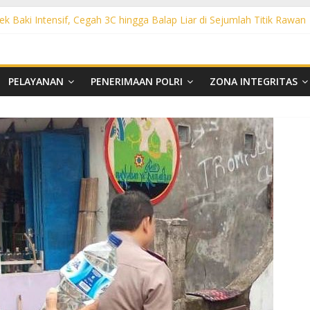
ek Baki Intensif, Cegah 3C hingga Balap Liar di Sejumlah Titik Rawan
sek Tawangsari Sasar Jalur Protokol hingga Permukiman, Warga Diaja
rhutla, Polsek Weru Sisir Lahan Kering dan Edukasi Warga Saat Musi
t KRYD Polsek Bendosari Sasar Objek Vital, Polisi Ajak Warga Waspad
t KRYD Polsek Kartasura Sasar Titik Rawan, Cegah Kejahatan 3C
PELAYANAN
PENERIMAAN POLRI
ZONA INTEGRITAS