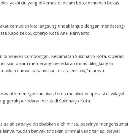
 lokal yakni ciu yang di kemas di dalam botol minuman bekas.
akat kemudian kita langsung tindak lanjuti dengan mendatangi
 kata Kapolsek Sukoharjo Kota AKP Parwanto.
kan di wilayah Combongan, Kecamatan Sukoharjo Kota. Operasi
kepolisian dalam memerangi peredaran miras dilingkungan
amankan namun kebanyakan miras jenis ciu,” ujarnya.
arwanto menegaskan akan terus melakukan operasi di wilayah
ang gerak peredaran miras di Sukoharjo Kota.
 salah satunya disebabkan oleh miras, pasalnya mengonsumsi
lainya. “Sudah banyak tindakan criminal yang terjadi diawali