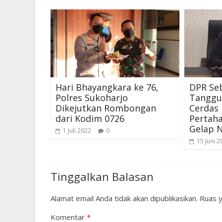
Hari Bhayangkara ke 76,
DPR Se
Polres Sukoharjo
Tanggu
Dikejutkan Rombongan
Cerdas 
dari Kodim 0726
Pertah
Gelap 
1 Juli 2022
0
15 Juni 2
Tinggalkan Balasan
Alamat email Anda tidak akan dipublikasikan.
Ruas y
Komentar
*