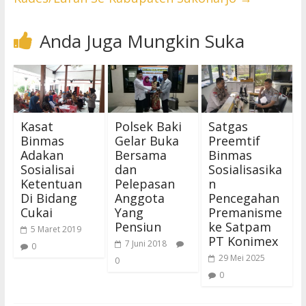
Anda Juga Mungkin Suka
Kasat
Polsek Baki
Satgas
Binmas
Gelar Buka
Preemtif
Adakan
Bersama
Binmas
Sosialisai
dan
Sosialisasika
Ketentuan
Pelepasan
n
Di Bidang
Anggota
Pencegahan
Cukai
Yang
Premanisme
Pensiun
ke Satpam
5 Maret 2019
PT Konimex
7 Juni 2018
0
29 Mei 2025
0
0