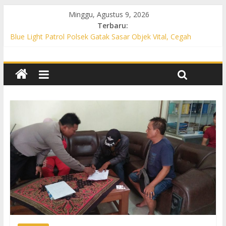
Minggu, Agustus 9, 2026
Terbaru:
Blue Light Patrol Polsek Gatak Sasar Objek Vital, Cegah
Kejahatan 3C dan Perkuat Cipta Kondisi
Patroli KRYD Polsek Mojolaban Sasar SPBU hingga
Permukiman, Antisipasi 3C dan Gangguan Kamtibmas
Patroli KRYD Polsek Baki Sisir Titik Rawan, Cegah 3C hingga
Balap Liar
Patroli Blue Light Polsek Nguter Sasar Perbankan hingga
Permukiman, Antisipasi 3C dan Gangguan Kamtibmas
Blue Light Patrol Polsek Tawangsari Sisir Belasan Desa, Cegah
Kejahatan 3C dan Gangguan Kamtibmas