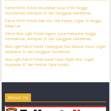
Patroli KRYD Polsek Mojolaban Sasar SPBU hingga
Permukiman, Antisipasi 3C dan Gangguan Kamtibmas
Patroli KRYD Polsek Baki Sisir Titik Rawan, Cegah 3C hingga
Balap Liar
Patroli Blue Light Polsek Nguter Sasar Perbankan hingga
Permukiman, Antisipasi 3C dan Gangguan Kamtibmas
Blue Light Patrol Polsek Tawangsari Sisir Belasan Desa, Cegah
Kejahatan 3C dan Gangguan Kamtibmas
Blue Light Patrol Polsek Gatak Sasar Objek Vital, Cegah
Kejahatan 3C dan Perkuat Cipta Kondisi
About Us