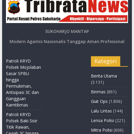
SUKOHARJO MANTAP
Modern Agamis Nasionalis Tanggap Aman Profesional
Kategori
Patroli KRYD
Polsek Mojolaban
Sasar SPBU
Berita Utama
hingga
(3.131)
Permukiman,
Binmas
(861)
Antisipasi 3C dan
Gangguan
Giat Ops
(1.806)
Kamtibmas
Lalu Lintas
(144)
Patroli KRYD
Lensa Polisi
(221)
Polsek Baki Sisir
Titik Rawan,
Mitra Polisi
(606)
Cegah 3C hingga