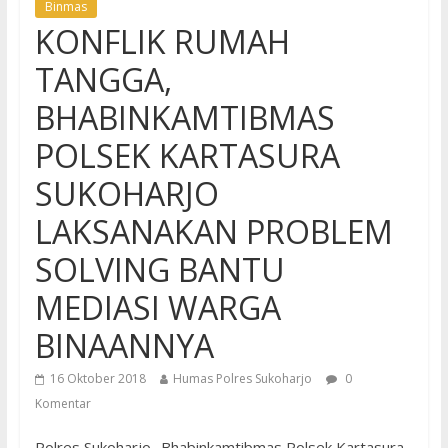
Binmas
KONFLIK RUMAH
TANGGA,
BHABINKAMTIBMAS
POLSEK KARTASURA
SUKOHARJO
LAKSANAKAN PROBLEM
SOLVING BANTU
MEDIASI WARGA
BINAANNYA
16 Oktober 2018
Humas Polres Sukoharjo
0
Komentar
Polres Sukoharjo -Bhabinkamtibmas Polsek Kartasura