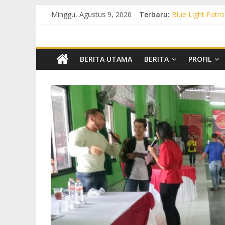
Minggu, Agustus 9, 2026
Terbaru:
Blue Light Patro
Patroli KRYD P
Patroli KRYD Pol
Patroli Blue Li
Blue Light Patr
BERITA UTAMA
BERITA
PROFIL