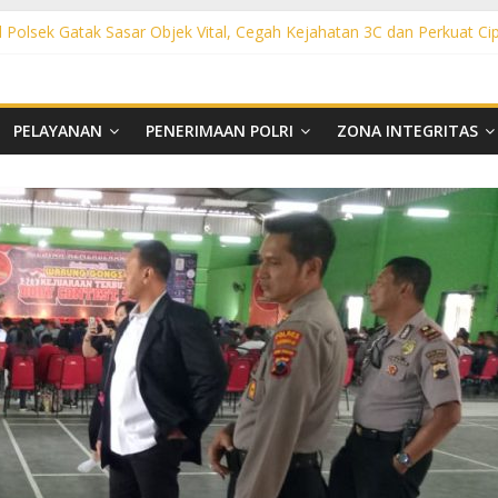
l Polsek Gatak Sasar Objek Vital, Cegah Kejahatan 3C dan Perkuat Ci
olsek Mojolaban Sasar SPBU hingga Permukiman, Antisipasi 3C dan
sek Baki Sisir Titik Rawan, Cegah 3C hingga Balap Liar
ght Polsek Nguter Sasar Perbankan hingga Permukiman, Antisipasi 3
ol Polsek Tawangsari Sisir Belasan Desa, Cegah Kejahatan 3C dan 
PELAYANAN
PENERIMAAN POLRI
ZONA INTEGRITAS