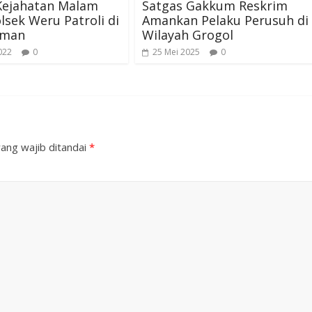
Kejahatan Malam
Satgas Gakkum Reskrim
olsek Weru Patroli di
Amankan Pelaku Perusuh di
iman
Wilayah Grogol
022
0
25 Mei 2025
0
ang wajib ditandai
*