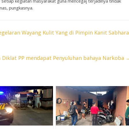
setiap kegiatan masyarakat guna mencegaj terjadinya tindak
mas, pungkasnya.
elaran Wayang Kulit Yang di Pimpin Kanit Sabhara
a Diklat PP mendapat Penyuluhan bahaya Narkoba