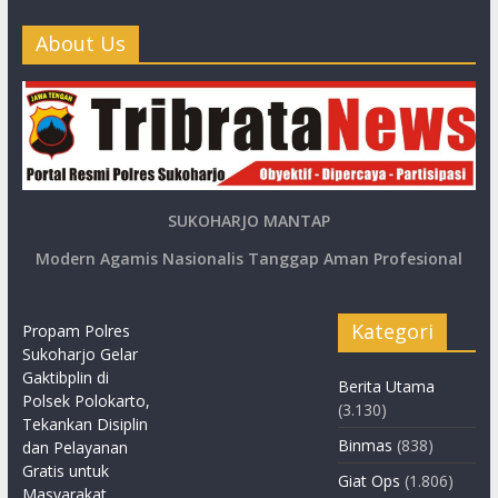
About Us
SUKOHARJO MANTAP
Modern Agamis Nasionalis Tanggap Aman Profesional
Kategori
Propam Polres
Sukoharjo Gelar
Gaktibplin di
Berita Utama
Polsek Polokarto,
(3.130)
Tekankan Disiplin
Binmas
(838)
dan Pelayanan
Gratis untuk
Giat Ops
(1.806)
Masyarakat