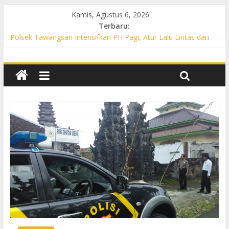
Kamis, Agustus 6, 2026
Terbaru:
Polsek Tawangsari Intensifkan PH Pagi, Atur Lalu Lintas dan
Bantu Warga Menyeberang
Propam Polres Sukoharjo Gelar Gaktibplin di Polsek Polokarto,
Tekankan Disiplin dan Pelayanan Gratis untuk Masyarakat
Patroli Preventif, Polsek Mojolaban Edukasi Warga Cegah
Kebakaran hingga Antisipasi Balap Liar
Polsek Nguter Intensifkan PH Pagi, Bantu Penyeberangan
Warga dan Cegah Kecelakaan Lalu Lintas
Polsek Gatak Intensifkan PH Pagi di Titik Rawan, Berikan Rasa
Aman bagi Pengguna Jalan