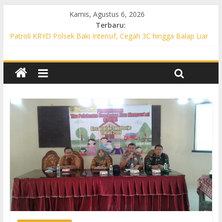
Kamis, Agustus 6, 2026
Terbaru:
Patroli KRYD Polsek Baki Intensif, Cegah 3C hingga Balap Liar
di Sejumlah Titik Rawan
Patroli KRYD Polsek Tawangsari Sasar Jalur Protokol hingga
Permukiman, Warga Diajak Aktif Jaga Kamtibmas
Patroli Cegah Karhutla, Polsek Weru Sisir Lahan Kering dan
Edukasi Warga Saat Musim Kemarau
Patroli Blue Light KRYD Polsek Bendosari Sasar Objek Vital,
Polisi Ajak Warga Waspada dan Cegah Karhutla
Patroli Blue Light KRYD Polsek Kartasura Sasar Titik Rawan,
Cegah Kejahatan 3C