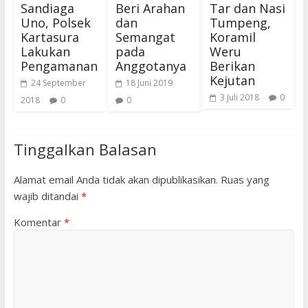
Sandiaga
Beri Arahan
Tar dan Nasi
Uno, Polsek
dan
Tumpeng,
Kartasura
Semangat
Koramil
Lakukan
pada
Weru
Pengamanan
Anggotanya
Berikan
Kejutan
24 September
18 Juni 2019
3 Juli 2018
0
2018
0
0
Tinggalkan Balasan
Alamat email Anda tidak akan dipublikasikan.
Ruas yang
wajib ditandai
*
Komentar
*