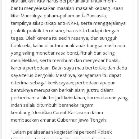
kita lakukan. Kita harus berperan aktif untuk mem-
bantu menyelesaikan masalah-masalah kebang- saan
kita. Munculnya paham-paham anti- Pancasila,
tampilnya sikap-sikap anti-NKRI, serta menggejalanya
praktik-praktik terorisme, harus kita hadapi dengan
tegas. Oleh karena itu sedih rasanya, dan sungguh
tidak rela, kalau di antara anak-anak bangsa masih ada
yang saling menebar rasa benci, fitnah dan saling
menjelekkan, serta membuat dan menyebar hoaks,
karena perbedaan. Batin saya mau berteriak, dan dada
saya terus bergolak. Mestinya, keragaman itu dapat
diterima sebagai keniscayaan; perbedaan apapun
bentuknya merupakan berkah alam. Justru dalam
perbedaan selalu terjadi keindahan, karena taman yang
indah selalu ditumbuhi beraneka ragam
kembang,”demikian Camat Kartasura dalam
membacakan amanat Gubernur Jawa Tengah.
“Dalam pelaksanaan kegiatan ini personil Polsek