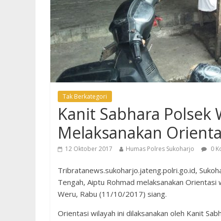
Tak Berkategori
Kanit Sabhara Polsek
Melaksanakan Orienta
12 Oktober 2017
Humas Polres Sukoharjo
0 K
Tribratanews.sukoharjo.jateng.polri.go.id, Suko
Tengah, Aiptu Rohmad melaksanakan Orientasi wi
Weru, Rabu (11/10/2017) siang.
Orientasi wilayah ini dilaksanakan oleh Kanit S