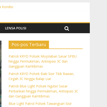
a Kondisi
angguan Kamtibmas
 dan Gangguan Kamtibmas
ngguan Kamtibmas
LENSA POLISI
Pos-pos Terbaru
Patroli KRYD Polsek Mojolaban Sasar SPBU
hingga Permukiman, Antisipasi 3C dan
Gangguan Kamtibmas
Patroli KRYD Polsek Baki Sisir Titik Rawan,
Cegah 3C hingga Balap Liar
Patroli Blue Light Polsek Nguter Sasar
Perbankan hingga Permukiman, Antisipasi 3C
dan Gangguan Kamtibmas
Blue Light Patrol Polsek Tawangsari Sisir