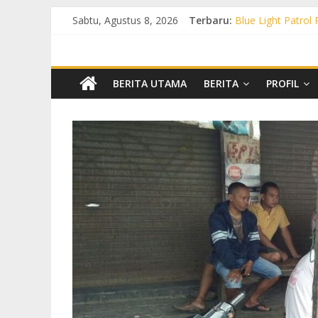
Sabtu, Agustus 8, 2026
Terbaru:
Blue Light Patrol
Patroli KRYD Pol
Patroli KRYD Pols
Patroli Blue Lig
Blue Light Patro
BERITA UTAMA
BERITA
PROFIL