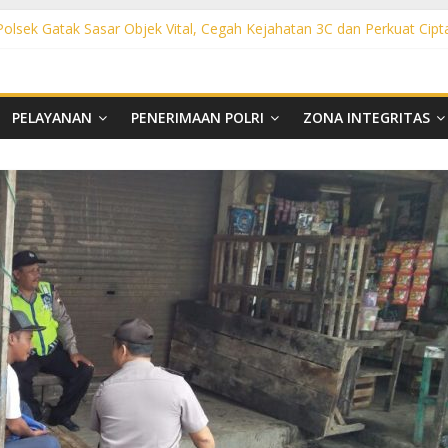
 Polsek Gatak Sasar Objek Vital, Cegah Kejahatan 3C dan Perkuat Cipt
sek Mojolaban Sasar SPBU hingga Permukiman, Antisipasi 3C dan G
ek Baki Sisir Titik Rawan, Cegah 3C hingga Balap Liar
ht Polsek Nguter Sasar Perbankan hingga Permukiman, Antisipasi 3C
l Polsek Tawangsari Sisir Belasan Desa, Cegah Kejahatan 3C dan Ga
PELAYANAN
PENERIMAAN POLRI
ZONA INTEGRITAS