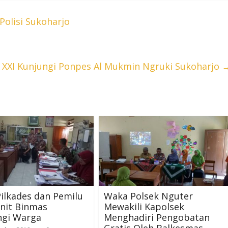
Polisi Sukoharjo
XI Kunjungi Ponpes Al Mukmin Ngruki Sukoharjo
Pilkades dan Pemilu
Waka Polsek Nguter
nit Binmas
Mewakili Kapolsek
gi Warga
Menghadiri Pengobatan
Gratis Oleh Balkesmas