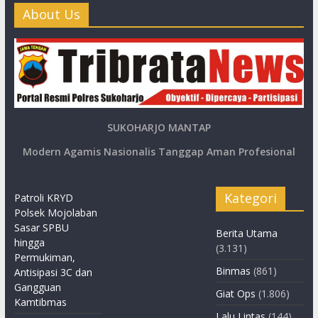
About Us
SUKOHARJO MANTAP
Modern Agamis Nasionalis Tanggap Aman Profesional
Kategori
Patroli KRYD
Polsek Mojolaban
Sasar SPBU
Berita Utama
hingga
(3.131)
Permukiman,
Binmas
(861)
Antisipasi 3C dan
Gangguan
Giat Ops
(1.806)
Kamtibmas
Lalu Lintas
(144)