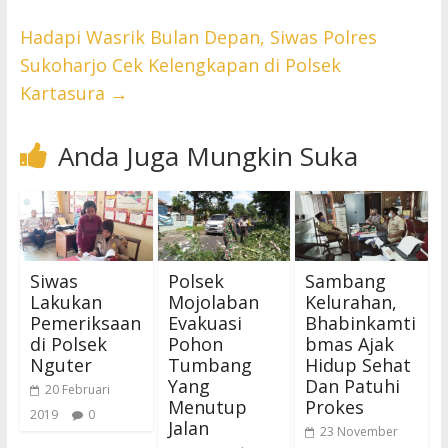
Hadapi Wasrik Bulan Depan, Siwas Polres
Sukoharjo Cek Kelengkapan di Polsek
Kartasura
→
Anda Juga Mungkin Suka
Siwas
Polsek
Sambang
Lakukan
Mojolaban
Kelurahan,
Pemeriksaan
Evakuasi
Bhabinkamti
di Polsek
Pohon
bmas Ajak
Nguter
Tumbang
Hidup Sehat
Yang
Dan Patuhi
20 Februari
Menutup
Prokes
2019
0
Jalan
23 November