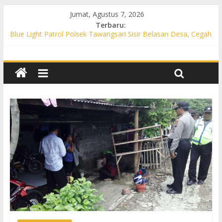
Jumat, Agustus 7, 2026
Terbaru:
Blue Light Patrol Polsek Tawangsari Sisir Belasan Desa, Cegah
Kejahatan 3C dan Gangguan Kamtibmas
Blue Light Patrol Polsek Gatak Sasar Objek Vital, Cegah
Kejahatan 3C dan Perkuat Cipta Kondisi
Patroli KRYD Polsek Mojolaban Sasar SPBU hingga
Permukiman, Antisipasi 3C dan Gangguan Kamtibmas
Patroli KRYD Polsek Baki Sisir Titik Rawan, Cegah 3C hingga
Balap Liar
Patroli Blue Light Polsek Nguter Sasar Perbankan hingga
Permukiman, Antisipasi 3C dan Gangguan Kamtibmas