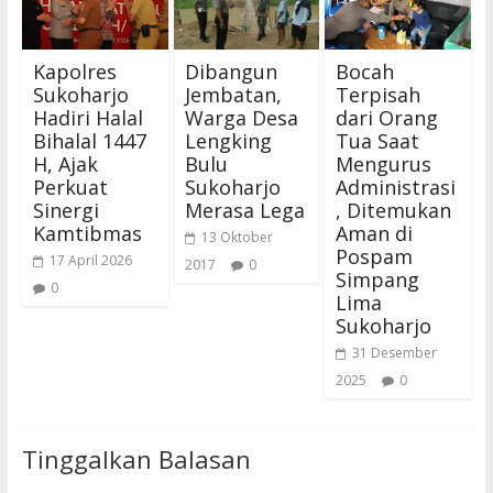
Kapolres
Dibangun
Bocah
Sukoharjo
Jembatan,
Terpisah
Hadiri Halal
Warga Desa
dari Orang
Bihalal 1447
Lengking
Tua Saat
H, Ajak
Bulu
Mengurus
Perkuat
Sukoharjo
Administrasi
Sinergi
Merasa Lega
, Ditemukan
Kamtibmas
Aman di
13 Oktober
Pospam
17 April 2026
2017
0
Simpang
0
Lima
Sukoharjo
31 Desember
2025
0
Tinggalkan Balasan