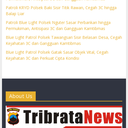
Patroli KRYD Polsek Baki Sisir Titik Rawan, Cegah 3C hingga
Balap Liar
Patroli Blue Light Polsek Nguter Sasar Perbankan hingga
Permukiman, Antisipasi 3C dan Gangguan Kamtibmas
Blue Light Patrol Polsek Tawangsari Sisir Belasan Desa, Cegah
Kejahatan 3C dan Gangguan Kamtibmas
Blue Light Patrol Polsek Gatak Sasar Objek Vital, Cegah
Kejahatan 3C dan Perkuat Cipta Kondisi
About Us