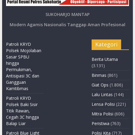
SUKOHARJO MANTAP
Modern Agamis Nasionalis Tanggap Aman Profesional
Kategori
Patroli KRYD
Polsek Mojolaban
Sasar SPBU
Berita Utama
hingga
(3.131)
Permukiman,
Binmas
(861)
Antisipasi 3C dan
Gangguan
Giat Ops
(1.806)
Kamtibmas
Lalu Lintas
(144)
Patroli KRYD
Lensa Polisi
(221)
Polsek Baki Sisir
Titik Rawan,
Mitra Polisi
(606)
Cegah 3C hingga
Balap Liar
Peristiwa
(763)
Patroli Blue Light
Polisi Kita
(717)