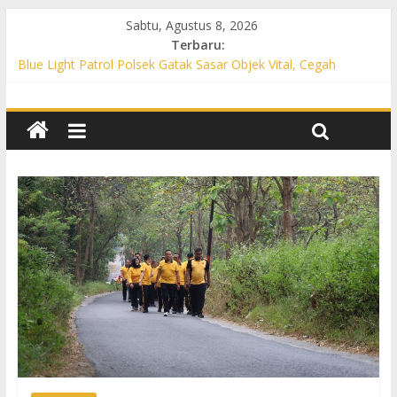
Sabtu, Agustus 8, 2026
Terbaru:
Blue Light Patrol Polsek Gatak Sasar Objek Vital, Cegah
Kejahatan 3C dan Perkuat Cipta Kondisi
Patroli KRYD Polsek Mojolaban Sasar SPBU hingga
Permukiman, Antisipasi 3C dan Gangguan Kamtibmas
Patroli KRYD Polsek Baki Sisir Titik Rawan, Cegah 3C hingga
Balap Liar
Patroli Blue Light Polsek Nguter Sasar Perbankan hingga
Permukiman, Antisipasi 3C dan Gangguan Kamtibmas
Blue Light Patrol Polsek Tawangsari Sisir Belasan Desa, Cegah
Kejahatan 3C dan Gangguan Kamtibmas